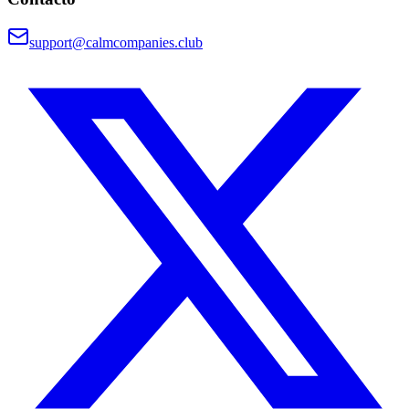
support@calmcompanies.club