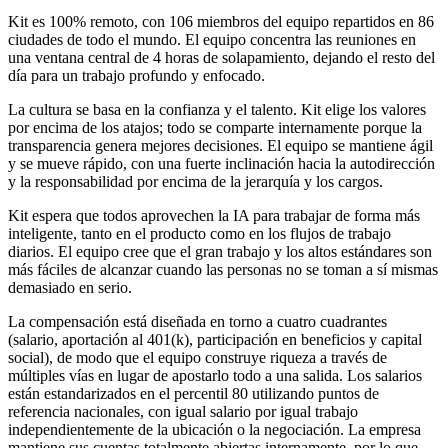
Kit es 100% remoto, con 106 miembros del equipo repartidos en 86
ciudades de todo el mundo. El equipo concentra las reuniones en
una ventana central de 4 horas de solapamiento, dejando el resto del
día para un trabajo profundo y enfocado.
La cultura se basa en la confianza y el talento. Kit elige los valores
por encima de los atajos; todo se comparte internamente porque la
transparencia genera mejores decisiones. El equipo se mantiene ágil
y se mueve rápido, con una fuerte inclinación hacia la autodirección
y la responsabilidad por encima de la jerarquía y los cargos.
Kit espera que todos aprovechen la IA para trabajar de forma más
inteligente, tanto en el producto como en los flujos de trabajo
diarios. El equipo cree que el gran trabajo y los altos estándares son
más fáciles de alcanzar cuando las personas no se toman a sí mismas
demasiado en serio.
La compensación está diseñada en torno a cuatro cuadrantes
(salario, aportación al 401(k), participación en beneficios y capital
social), de modo que el equipo construye riqueza a través de
múltiples vías en lugar de apostarlo todo a una salida. Los salarios
están estandarizados en el percentil 80 utilizando puntos de
referencia nacionales, con igual salario por igual trabajo
independientemente de la ubicación o la negociación. La empresa
mantiene sus cuentas totalmente abiertas internamente, por lo que