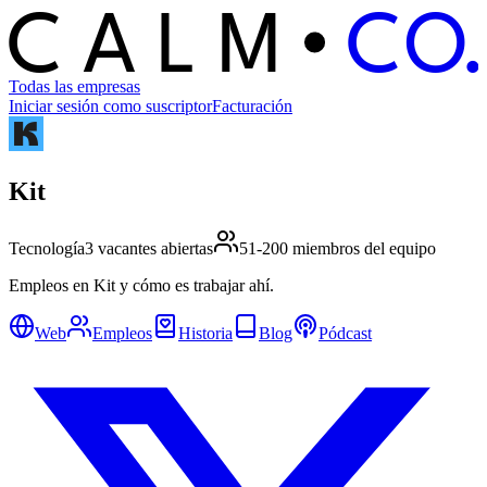
C
O
C
ALM
Todas las empresas
Iniciar sesión como suscriptor
Facturación
Kit
Tecnología
3 vacantes abiertas
51-200 miembros del equipo
Empleos en Kit y cómo es trabajar ahí.
Web
Empleos
Historia
Blog
Pódcast