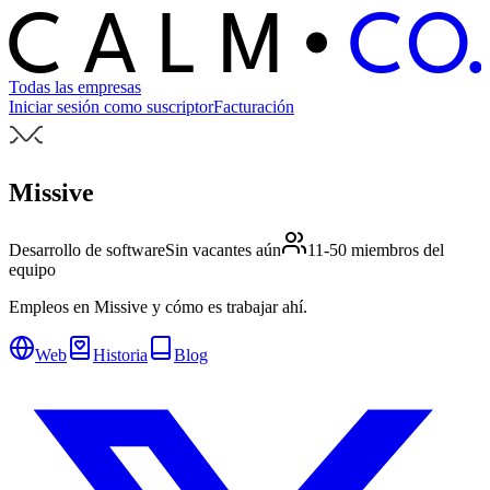
C
O
C
ALM
Todas las empresas
Iniciar sesión como suscriptor
Facturación
Missive
Desarrollo de software
Sin vacantes aún
11-50 miembros del
equipo
Empleos en Missive y cómo es trabajar ahí.
Web
Historia
Blog