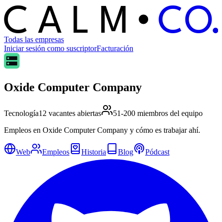
C
O
C
ALM
Todas las empresas
Iniciar sesión como suscriptor
Facturación
Oxide Computer Company
Tecnología
12 vacantes abiertas
51-200 miembros del equipo
Empleos en Oxide Computer Company y cómo es trabajar ahí.
Web
Empleos
Historia
Blog
Pódcast