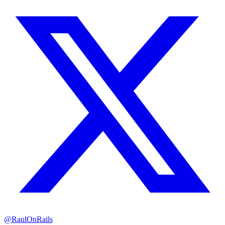
@RaulOnRails