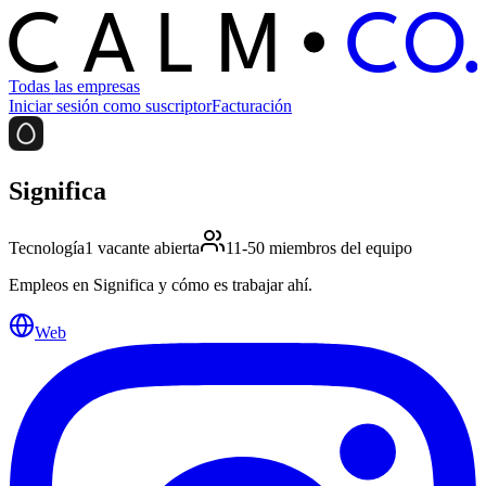
C
O
C
ALM
Todas las empresas
Iniciar sesión como suscriptor
Facturación
Significa
Tecnología
1 vacante abierta
11-50 miembros del equipo
Empleos en Significa y cómo es trabajar ahí.
Web