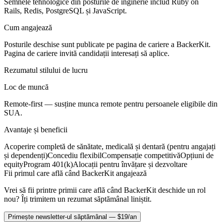
Semnele tehnologice din posturile de inginerie includ Ruby on
Rails, Redis, PostgreSQL și JavaScript.
Cum angajează
Posturile deschise sunt publicate pe pagina de cariere a BackerKit.
Pagina de cariere invită candidații interesați să aplice.
Rezumatul stilului de lucru
Loc de muncă
Remote-first — susține munca remote pentru persoanele eligibile din
SUA.
Avantaje și beneficii
Acoperire completă de sănătate, medicală și dentară (pentru angajați
și dependenți)
Concediu flexibil
Compensație competitivă
Opțiuni de
equity
Program 401(k)
Alocații pentru învățare și dezvoltare
Fii primul care află când BackerKit angajează
Vrei să fii printre primii care află când BackerKit deschide un rol
nou? Îți trimitem un rezumat săptămânal liniștit.
Primește newsletter-ul săptămânal — $19/an