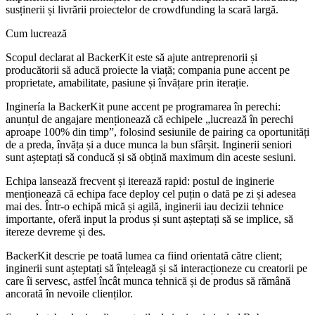
susținerii și livrării proiectelor de crowdfunding la scară largă.
Cum lucrează
Scopul declarat al BackerKit este să ajute antreprenorii și
producătorii să aducă proiecte la viață; compania pune accent pe
proprietate, amabilitate, pasiune și învățare prin iterație.
Inginería la BackerKit pune accent pe programarea în perechi:
anunțul de angajare menționează că echipele „lucrează în perechi
aproape 100% din timp”, folosind sesiunile de pairing ca oportunități
de a preda, învăța și a duce munca la bun sfârșit. Inginerii seniori
sunt așteptați să conducă și să obțină maximum din aceste sesiuni.
Echipa lansează frecvent și iterează rapid: postul de inginerie
menționează că echipa face deploy cel puțin o dată pe zi și adesea
mai des. Într-o echipă mică și agilă, inginerii iau decizii tehnice
importante, oferă input la produs și sunt așteptați să se implice, să
itereze devreme și des.
BackerKit descrie pe toată lumea ca fiind orientată către client;
inginerii sunt așteptați să înțeleagă și să interacționeze cu creatorii pe
care îi servesc, astfel încât munca tehnică și de produs să rămână
ancorată în nevoile clienților.