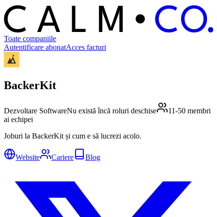
C
O
C
ALM
Toate companiile
Autentificare abonat
Acces facturi
BackerKit
Dezvoltare Software
Nu există încă roluri deschise
11-50 membri
ai echipei
Joburi la BackerKit și cum e să lucrezi acolo.
Website
Cariere
Blog