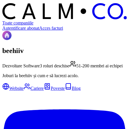
C
O
C
ALM
Toate companiile
Autentificare abonat
Acces facturi
beehiiv
Dezvoltare Software
3 roluri deschise
51-200 membri ai echipei
Joburi la beehiiv și cum e să lucrezi acolo.
Website
Cariere
Poveste
Blog