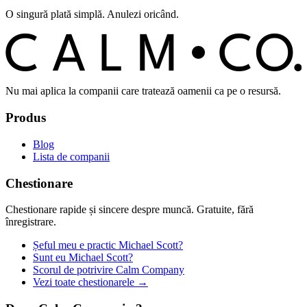
O singură plată simplă. Anulezi oricând.
C
O
C
ALM
Nu mai aplica la companii care tratează oamenii ca pe o resursă.
Produs
Blog
Lista de companii
Chestionare
Chestionare rapide și sincere despre muncă. Gratuite, fără
înregistrare.
Șeful meu e practic Michael Scott?
Sunt eu Michael Scott?
Scorul de potrivire Calm Company
Vezi toate chestionarele →