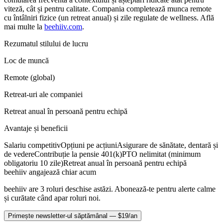
viteză, cât și pentru calitate. Compania completează munca remote
cu întâlniri fizice (un retreat anual) și zile regulate de wellness. Află
mai multe la
beehiiv.com
.
Rezumatul stilului de lucru
Loc de muncă
Remote (global)
Retreat-uri ale companiei
Retreat anual în persoană pentru echipă
Avantaje și beneficii
Salariu competitiv
Opțiuni pe acțiuni
Asigurare de sănătate, dentară și
de vedere
Contribuție la pensie 401(k)
PTO nelimitat (minimum
obligatoriu 10 zile)
Retreat anual în persoană pentru echipă
beehiiv angajează chiar acum
beehiiv are 3 roluri deschise astăzi. Abonează-te pentru alerte calme
și curătate când apar roluri noi.
Primește newsletter-ul săptămânal — $19/an