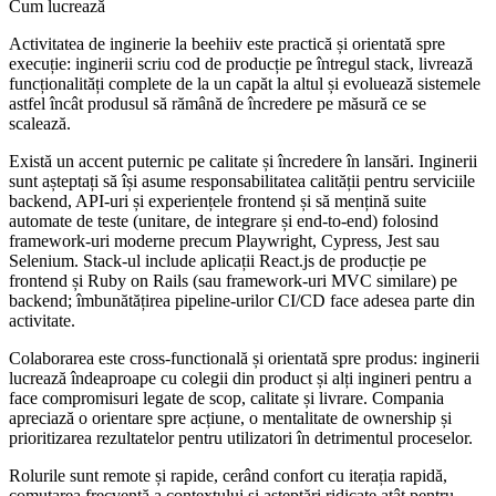
Cum lucrează
Activitatea de inginerie la beehiiv este practică și orientată spre
execuție: inginerii scriu cod de producție pe întregul stack, livrează
funcționalități complete de la un capăt la altul și evoluează sistemele
astfel încât produsul să rămână de încredere pe măsură ce se
scalează.
Există un accent puternic pe calitate și încredere în lansări. Inginerii
sunt așteptați să își asume responsabilitatea calității pentru serviciile
backend, API-uri și experiențele frontend și să mențină suite
automate de teste (unitare, de integrare și end-to-end) folosind
framework-uri moderne precum Playwright, Cypress, Jest sau
Selenium. Stack-ul include aplicații React.js de producție pe
frontend și Ruby on Rails (sau framework-uri MVC similare) pe
backend; îmbunătățirea pipeline-urilor CI/CD face adesea parte din
activitate.
Colaborarea este cross-functională și orientată spre produs: inginerii
lucrează îndeaproape cu colegii din product și alți ingineri pentru a
face compromisuri legate de scop, calitate și livrare. Compania
apreciază o orientare spre acțiune, o mentalitate de ownership și
prioritizarea rezultatelor pentru utilizatori în detrimentul proceselor.
Rolurile sunt remote și rapide, cerând confort cu iterația rapidă,
comutarea frecventă a contextului și așteptări ridicate atât pentru