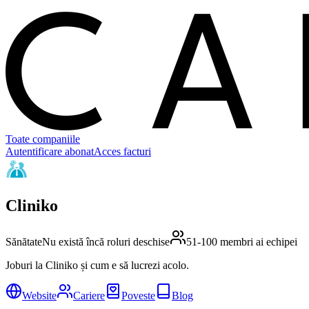
C
Toate companiile
Autentificare abonat
Acces facturi
Cliniko
Sănătate
Nu există încă roluri deschise
51-100 membri ai echipei
Joburi la Cliniko și cum e să lucrezi acolo.
Website
Cariere
Poveste
Blog