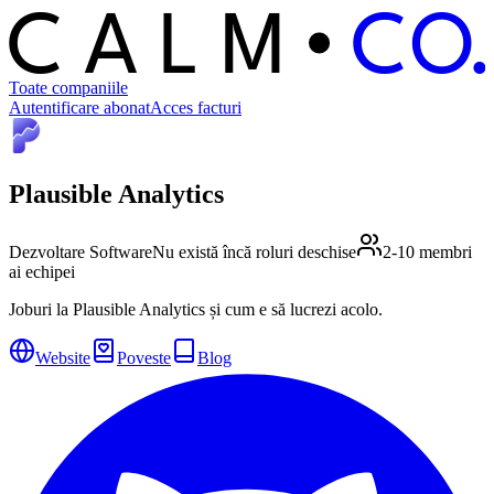
C
O
C
ALM
Toate companiile
Autentificare abonat
Acces facturi
Plausible Analytics
Dezvoltare Software
Nu există încă roluri deschise
2-10 membri
ai echipei
Joburi la Plausible Analytics și cum e să lucrezi acolo.
Website
Poveste
Blog