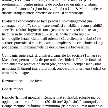
programming pentru inginerie de produs sau un interviu tehnic
pentru infrastructură) și un interviu final cu Uku & Marko unde se
discută aranjamentele practice de lucru și compensația.
Evaluarea candidaților se face pentru auto-management (un
„manager of one”), comunicare atentă și amabilă, precum și abilități
specifice rolului. Inginerii sunt așteptați să scrie cod bine testat și
lizibil și să fie confortabili cu – sau să poată învăța rapid –
tehnologiile listate. Candidații orientați către clienți ar trebui să fie
scriitori puternici și concisi, care pot explica subiecte tehnice clar și
pot depana în instrumentele de dezvoltare ale browserului.
Compania sugerează să urmărești canalele lor sociale (Twitter sau
Mastodon) pentru a afla despre noile deschideri. Ofertele finale și
aranjamentele practice de lucru (ore, concediu, compensație) sunt
negociate în timpul interviului final; onboarding-ul urmează odată ce
termenii sunt agreați.
Rezumatul stilului de lucru
Loc de muncă
Remote (la nivel mondial). Remote-first și flexibil: rolurile includ
opțiuni part-time și full-time (20–40 ore/săptămână în anunțuri).
Echipa menține întâlnirile la minimum (de obicei nu mai mult de o