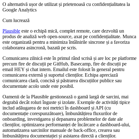
O alternativă ușor de utilizat și prietenoasă cu confidențialitatea la
Google Analytics
Cum lucrează
Plausible
este o echipă mică, complet remote, care dezvoltă un
produs de analiză web open-source, axat pe confidențialitate. Munca
este organizată pentru a minimiza întâlnirile sincrone și a favoriza
colaborarea asincronă, bazată pe scris.
Comunicarea zilnică este în primul rând scrisă și are loc pe platforme
precum fire de discuții pe GitHub, Basecamp, fire de discuții pe
email HEY și chat intern. Emailul este folosit în general pentru
comunicarea externă și suportul clienților. Echipa apreciază
comunicarea clară, concisă și păstrarea discuțiilor publice sau
documentate acolo unde este posibil.
Oamenii de la Plausible gestionează o gamă largă de sarcini, mai
degrabă decât roluri înguste și izolate. Exemple de activități tipice
includ adăugarea de noi metrici în dashboard și API (cu
documentație corespunzătoare), îmbunătățirea fluxurilor de
onboarding, investigarea și depanarea problemelor de date ale
clienților, optimizarea performanței de încărcare a dashboard-ului,
automatizarea sarcinilor manuale de back-office, crearea sau
îmbunătățirea documentației și asistarea directă a clienților.