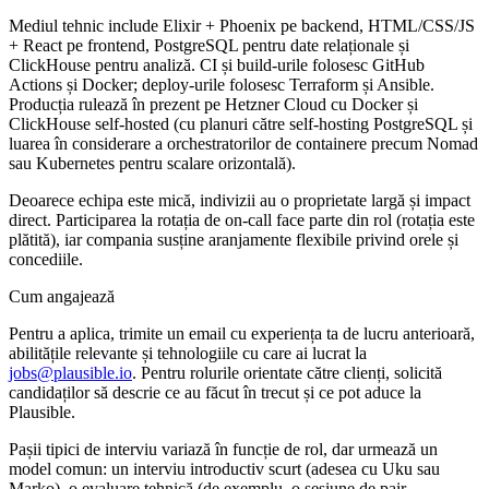
Mediul tehnic include Elixir + Phoenix pe backend, HTML/CSS/JS
+ React pe frontend, PostgreSQL pentru date relaționale și
ClickHouse pentru analiză. CI și build-urile folosesc GitHub
Actions și Docker; deploy-urile folosesc Terraform și Ansible.
Producția rulează în prezent pe Hetzner Cloud cu Docker și
ClickHouse self-hosted (cu planuri către self-hosting PostgreSQL și
luarea în considerare a orchestratorilor de containere precum Nomad
sau Kubernetes pentru scalare orizontală).
Deoarece echipa este mică, indivizii au o proprietate largă și impact
direct. Participarea la rotația de on-call face parte din rol (rotația este
plătită), iar compania susține aranjamente flexibile privind orele și
concediile.
Cum angajează
Pentru a aplica, trimite un email cu experiența ta de lucru anterioară,
abilitățile relevante și tehnologiile cu care ai lucrat la
jobs@plausible.io
. Pentru rolurile orientate către clienți, solicită
candidaților să descrie ce au făcut în trecut și ce pot aduce la
Plausible.
Pașii tipici de interviu variază în funcție de rol, dar urmează un
model comun: un interviu introductiv scurt (adesea cu Uku sau
Marko), o evaluare tehnică (de exemplu, o sesiune de pair-