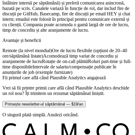
întâlnire internă pe săptămână) și preferă comunicarea asincronă,
bazată pe scris. Canalele variază în funcție de rol, dar includ fire de
discuții pe GitHub, Basecamp, fire de discuții pe email HEY și chat
intern; emailul este folosit în principal pentru comunicare externă și
cu clienții. Compania poate acomoda o gamă largă de ore de lucru,
timp de concediu și alte aranjamente de lucru.
Avantaje și beneficii
Remote (la nivel mondial)
Ore de lucru flexibile (opțiuni de 20–40
ore/săptămână listate)
Acomodează timp variat de concediu și
aranjamente de lucru
Rotație de on-call plătită
Roluri part-time și full-
time disponibile
Intervale de salariu/compensație publicate în
anunțurile de job (exemple furnizate)
Fii primul care află când Plausible Analytics angajează
Vrei să fii printre primii care află când Plausible Analytics deschide
un rol nou? Îți trimitem un rezumat săptămânal liniștit.
Primește newsletter-ul săptămânal — $19/an
O singură plată simplă. Anulezi oricând.
C
O
C
ALM