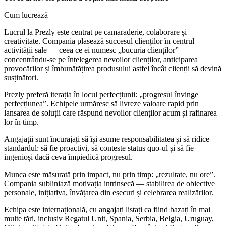
Cum lucrează
Lucrul la Prezly este centrat pe camaraderie, colaborare și
creativitate. Compania plasează succesul clienților în centrul
activității sale — ceea ce ei numesc „bucuria clienților” —
concentrându-se pe înțelegerea nevoilor clienților, anticiparea
provocărilor și îmbunătățirea produsului astfel încât clienții să devină
susținători.
Prezly preferă iterația în locul perfecțiunii: „progresul învinge
perfecțiunea”. Echipele urmăresc să livreze valoare rapid prin
lansarea de soluții care răspund nevoilor clienților acum și rafinarea
lor în timp.
Angajații sunt încurajați să își asume responsabilitatea și să ridice
standardul: să fie proactivi, să conteste status quo-ul și să fie
ingenioși dacă ceva împiedică progresul.
Munca este măsurată prin impact, nu prin timp: „rezultate, nu ore”.
Compania subliniază motivația intrinsecă — stabilirea de obiective
personale, inițiativa, învățarea din eșecuri și celebrarea realizărilor.
Echipa este internațională, cu angajați listați ca fiind bazați în mai
multe țări, inclusiv Regatul Unit, Spania, Serbia, Belgia, Uruguay,