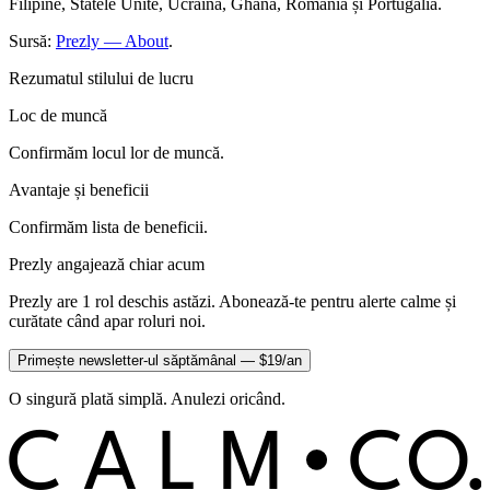
Filipine, Statele Unite, Ucraina, Ghana, România și Portugalia.
Sursă:
Prezly — About
.
Rezumatul stilului de lucru
Loc de muncă
Confirmăm locul lor de muncă.
Avantaje și beneficii
Confirmăm lista de beneficii.
Prezly angajează chiar acum
Prezly are 1 rol deschis astăzi. Abonează-te pentru alerte calme și
curătate când apar roluri noi.
Primește newsletter-ul săptămânal — $19/an
O singură plată simplă. Anulezi oricând.
C
O
C
ALM