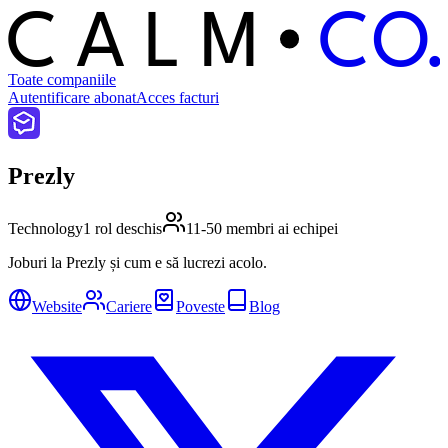
C
O
C
ALM
Toate companiile
Autentificare abonat
Acces facturi
Prezly
Technology
1 rol deschis
11-50 membri ai echipei
Joburi la Prezly și cum e să lucrezi acolo.
Website
Cariere
Poveste
Blog