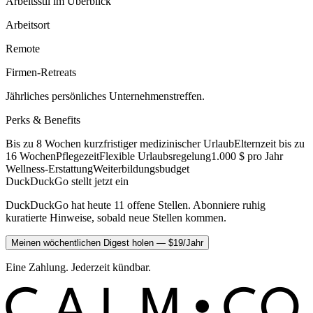
Arbeitsstil im Überblick
Arbeitsort
Remote
Firmen-Retreats
Jährliches persönliches Unternehmenstreffen.
Perks & Benefits
Bis zu 8 Wochen kurzfristiger medizinischer Urlaub
Elternzeit bis zu
16 Wochen
Pflegezeit
Flexible Urlaubsregelung
1.000 $ pro Jahr
Wellness-Erstattung
Weiterbildungsbudget
DuckDuckGo stellt jetzt ein
DuckDuckGo hat heute 11 offene Stellen. Abonniere ruhig
kuratierte Hinweise, sobald neue Stellen kommen.
Meinen wöchentlichen Digest holen — $19/Jahr
Eine Zahlung. Jederzeit kündbar.
C
O
C
ALM