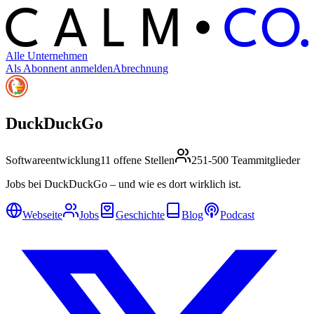
C
O
C
ALM
Alle Unternehmen
Als Abonnent anmelden
Abrechnung
DuckDuckGo
Softwareentwicklung
11 offene Stellen
251-500 Teammitglieder
Jobs bei DuckDuckGo – und wie es dort wirklich ist.
Webseite
Jobs
Geschichte
Blog
Podcast