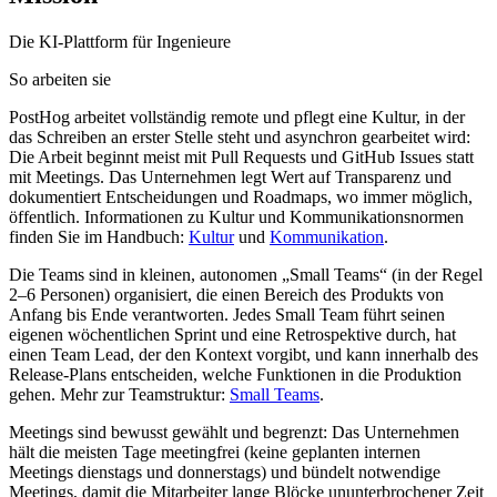
Die KI-Plattform für Ingenieure
So arbeiten sie
PostHog arbeitet vollständig remote und pflegt eine Kultur, in der
das Schreiben an erster Stelle steht und asynchron gearbeitet wird:
Die Arbeit beginnt meist mit Pull Requests und GitHub Issues statt
mit Meetings. Das Unternehmen legt Wert auf Transparenz und
dokumentiert Entscheidungen und Roadmaps, wo immer möglich,
öffentlich. Informationen zu Kultur und Kommunikationsnormen
finden Sie im Handbuch:
Kultur
und
Kommunikation
.
Die Teams sind in kleinen, autonomen „Small Teams“ (in der Regel
2–6 Personen) organisiert, die einen Bereich des Produkts von
Anfang bis Ende verantworten. Jedes Small Team führt seinen
eigenen wöchentlichen Sprint und eine Retrospektive durch, hat
einen Team Lead, der den Kontext vorgibt, und kann innerhalb des
Release-Plans entscheiden, welche Funktionen in die Produktion
gehen. Mehr zur Teamstruktur:
Small Teams
.
Meetings sind bewusst gewählt und begrenzt: Das Unternehmen
hält die meisten Tage meetingfrei (keine geplanten internen
Meetings dienstags und donnerstags) und bündelt notwendige
Meetings, damit die Mitarbeiter lange Blöcke ununterbrochener Zeit