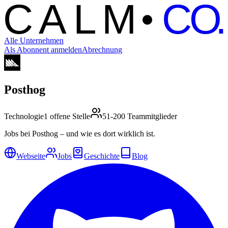
C
ALM
C
O.
Alle Unternehmen
Als Abonnent anmelden
Abrechnung
Posthog
Technologie
1 offene Stelle
51-200 Teammitglieder
Jobs bei Posthog – und wie es dort wirklich ist.
Webseite
Jobs
Geschichte
Blog