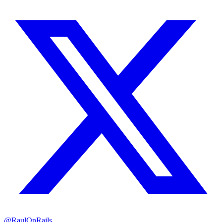
@RaulOnRails