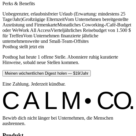
Perks & Benefits
Unbegrenzter, erlaubnisfreier Urlaub (Erwartung: mindestens 25
Tage/Jahr)
Großzügige Elternzeit
Vom Unternehmen bereitgestellte
Ausrüstung und Firmenkarte
Monatliches Coworking-/Café-Budget
oder WeWork All Access
Vierteljährliches Reisebudget von 1.500 $
für Treffen
Vom Unternehmen finanzierte jährliche
unternehmensweite und Small-Team-Offsites
Posthog stellt jetzt ein
Posthog hat heute 1 offene Stelle. Abonniere ruhig kuratierte
Hinweise, sobald neue Stellen kommen.
Meinen wöchentlichen Digest holen — $19/Jahr
Eine Zahlung. Jederzeit kündbar.
C
ALM
C
O.
Bewirb dich nicht länger bei Unternehmen, die Menschen
ausbrennen.
Produkt