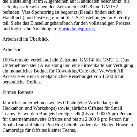
die Einstellung ist im Allgemeinen auf Kandidaten beschränkt, die
sich physisch zwischen den Zeitzonen GMT-8 und GMT+2
befinden. Visa-Sponsoring ist begrenzt (Details finden sich im
Handbuch) und PostHog nimmt für US-Einstellungen an E-Verify
teil. Siehe das Einstellungshandbuch für den vollständigen Prozess
und logistische Anleitungen:
Einstellungsprozess
.
Arbeitsstil im Überblick
Arbeitsort
100% remote; verteilt auf die Zeitzonen GMT-8 bis GMT+2. Das
Unternehmen stellt Ausrüstung und eine Firmenkarte zur Verfügung,
ein monatliches Budget für Coworking/Café oder WeWork All
Access sowie ein vierteljährliches Reisebudget von 1.500 $ für
persönliche Treffen.
Firmen-Retreats
Jährliches unternehmensweites Offsite (eine Woche lang mit
Hackathon und Workshops) sowie jährliche Offsites für Small
Teams. Es werden Budgets bereitgestellt (bis zu 3.000 $ pro Person
für unternehmensweite Offsites und bis zu 2.000 $ pro Person für
Small-Team-Offsites). PostHog betreibt zudem das Hedge House in
Cambridge für Offsites kleiner Teams.