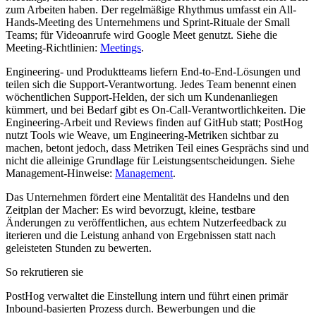
zum Arbeiten haben. Der regelmäßige Rhythmus umfasst ein All-
Hands-Meeting des Unternehmens und Sprint-Rituale der Small
Teams; für Videoanrufe wird Google Meet genutzt. Siehe die
Meeting-Richtlinien:
Meetings
.
Engineering- und Produktteams liefern End-to-End-Lösungen und
teilen sich die Support-Verantwortung. Jedes Team benennt einen
wöchentlichen Support-Helden, der sich um Kundenanliegen
kümmert, und bei Bedarf gibt es On-Call-Verantwortlichkeiten. Die
Engineering-Arbeit und Reviews finden auf GitHub statt; PostHog
nutzt Tools wie Weave, um Engineering-Metriken sichtbar zu
machen, betont jedoch, dass Metriken Teil eines Gesprächs sind und
nicht die alleinige Grundlage für Leistungsentscheidungen. Siehe
Management-Hinweise:
Management
.
Das Unternehmen fördert eine Mentalität des Handelns und den
Zeitplan der Macher: Es wird bevorzugt, kleine, testbare
Änderungen zu veröffentlichen, aus echtem Nutzerfeedback zu
iterieren und die Leistung anhand von Ergebnissen statt nach
geleisteten Stunden zu bewerten.
So rekrutieren sie
PostHog verwaltet die Einstellung intern und führt einen primär
Inbound-basierten Prozess durch. Bewerbungen und die