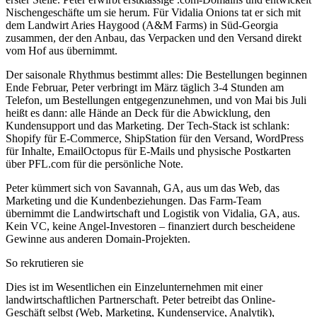
Nischengeschäfte um sie herum. Für Vidalia Onions tat er sich mit
dem Landwirt Aries Haygood (A&M Farms) in Süd-Georgia
zusammen, der den Anbau, das Verpacken und den Versand direkt
vom Hof aus übernimmt.
Der saisonale Rhythmus bestimmt alles: Die Bestellungen beginnen
Ende Februar, Peter verbringt im März täglich 3-4 Stunden am
Telefon, um Bestellungen entgegenzunehmen, und von Mai bis Juli
heißt es dann: alle Hände an Deck für die Abwicklung, den
Kundensupport und das Marketing. Der Tech-Stack ist schlank:
Shopify für E-Commerce, ShipStation für den Versand, WordPress
für Inhalte, EmailOctopus für E-Mails und physische Postkarten
über PFL.com für die persönliche Note.
Peter kümmert sich von Savannah, GA, aus um das Web, das
Marketing und die Kundenbeziehungen. Das Farm-Team
übernimmt die Landwirtschaft und Logistik von Vidalia, GA, aus.
Kein VC, keine Angel-Investoren – finanziert durch bescheidene
Gewinne aus anderen Domain-Projekten.
So rekrutieren sie
Dies ist im Wesentlichen ein Einzelunternehmen mit einer
landwirtschaftlichen Partnerschaft. Peter betreibt das Online-
Geschäft selbst (Web, Marketing, Kundenservice, Analytik),