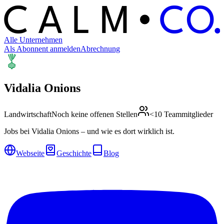
C
O
C
ALM
Alle Unternehmen
Als Abonnent anmelden
Abrechnung
Vidalia Onions
Landwirtschaft
Noch keine offenen Stellen
<10 Teammitglieder
Jobs bei Vidalia Onions – und wie es dort wirklich ist.
Webseite
Geschichte
Blog