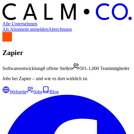
C
O
C
ALM
Alle Unternehmen
Als Abonnent anmelden
Abrechnung
Zapier
Softwareentwicklung
8 offene Stellen
501-1,000 Teammitglieder
Jobs bei Zapier – und wie es dort wirklich ist.
Webseite
Jobs
Blog