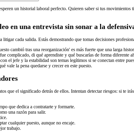
eren un historial laboral perfecto. Quieren saber si tus movimientos tien
o en una entrevista sin sonar a la defensiv
r a litigar cada salida. Estás demostrando que tomas decisiones profesi
uesto cambió tras una reorganización' es más fuerte que una larga histori
fue complicado, di qué aprendiste y qué buscarías de forma diferente a
con el jefe y la estabilidad son temas legítimos si se conectan entre pues
qué vale la pena quedarse y crecer en este puesto.
adores
que el significado detrás de ellos. Intentan detectar riesgos: si te irás
empo que dedica a contratarte y formarte.
omo una razón para salir.
ice.
ptar cualquier puesto, aunque no encaje.
jor trabajo.