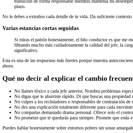
transición de forma responsable mientras mantenía mi desempeño 
plazo.
No le debes a extraños cada detalle de tu vida. Da suficiente context
Varias estancias cortas seguidas
Si miras el patrón honestamente, el hilo conductor es que me mo
filtrando mucho más cuidadosamente la calidad del jefe, la carg
significativo.
Esta es una de las respuestas más fuertes porque muestra autoconcienc
ahora.
Qué no decir al explicar el cambio frecue
No llames tóxico a cada jefe anterior. Nombra problemas especí
No digas que te aburriste rápido. Di que buscas una propiedad
No culpes a los reclutadores o responsables de contratación de 
No des una explicación totalmente diferente para cada movimien
No compartas demasiado drama personal. Ofrece solo el contex
No prometas que te quedarás para siempre. Promete que estás e
Puedes hablar honestamente sobre entornos pobres sin sonar amargad