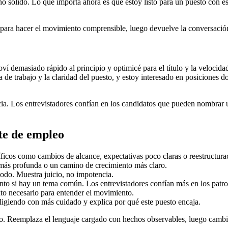
sólido. Lo que importa ahora es que estoy listo para un puesto con esta
o para hacer el movimiento comprensible, luego devuelve la conversación
ví demasiado rápido al principio y optimicé para el título y la velocid
a de trabajo y la claridad del puesto, y estoy interesado en posiciones 
ia. Los entrevistadores confían en los candidatos que pueden nombrar un
nte de empleo
ficos como cambios de alcance, expectativas poco claras o reestructura
 más profunda o un camino de crecimiento más claro.
todo. Muestra juicio, no impotencia.
to si hay un tema común. Los entrevistadores confían más en los patron
to necesario para entender el movimiento.
ligiendo con más cuidado y explica por qué este puesto encaja.
o. Reemplaza el lenguaje cargado con hechos observables, luego cambi