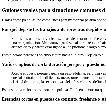
¿Qué cambios importantes se esperan en esta función durante 
Guiones reales para situaciones comunes 
Úsalos como plantillas, no como líneas para memorizar palabra por pal
Por qué dejaste tus trabajos anteriores tras despidos 
En mis dos últimos movimientos, el problema principal fue el ca
una reorganización. Me mantuve profesional, terminé mi trabajo 
alcance claro y parece estar ligado a una prioridad a largo plazo
Esto funciona porque es objetivo y mira hacia el futuro. Deja claro q
Varios empleos de corta duración porque el puesto no
Acepté el puesto porque parecía un paso adelante, pero una vez
que fui contratado. Le di tiempo, me aseguré de que no fuera s
claridad del puesto, las expectativas del jefe y cómo se define el
Esa respuesta es honesta sin sonar impulsiva. También demuestra que 
Estancias cortas en puestos de contrato, freelance o st