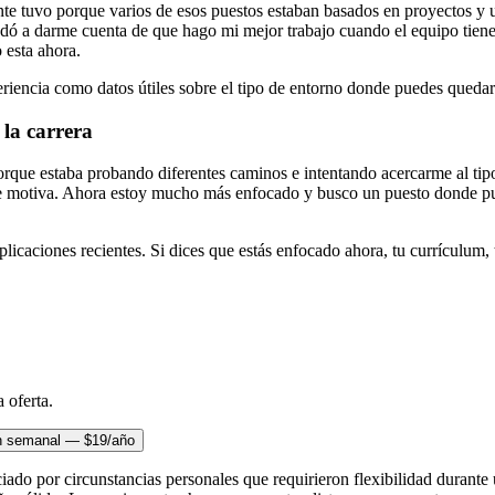
te tuvo porque varios de esos puestos estaban basados en proyectos y u
 a darme cuenta de que hago mi mejor trabajo cuando el equipo tiene un
 esta ahora.
eriencia como datos útiles sobre el tipo de entorno donde puedes quedart
 la carrera
rque estaba probando diferentes caminos e intentando acercarme al tipo 
me motiva. Ahora estoy mucho más enfocado y busco un puesto donde pu
licaciones recientes. Si dices que estás enfocado ahora, tu currículum, 
 oferta.
n semanal — $19/año
ado por circunstancias personales que requirieron flexibilidad durante 