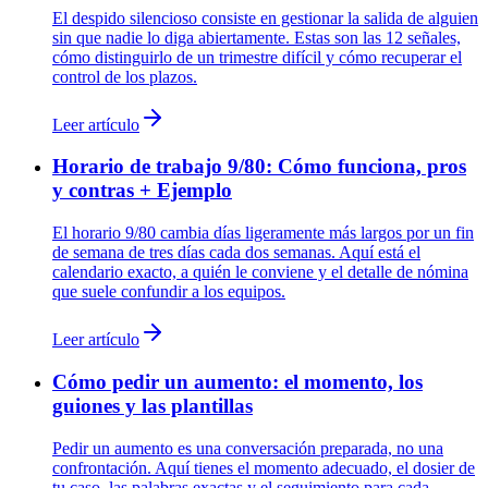
El despido silencioso consiste en gestionar la salida de alguien
sin que nadie lo diga abiertamente. Estas son las 12 señales,
cómo distinguirlo de un trimestre difícil y cómo recuperar el
control de los plazos.
Leer artículo
Horario de trabajo 9/80: Cómo funciona, pros
y contras + Ejemplo
El horario 9/80 cambia días ligeramente más largos por un fin
de semana de tres días cada dos semanas. Aquí está el
calendario exacto, a quién le conviene y el detalle de nómina
que suele confundir a los equipos.
Leer artículo
Cómo pedir un aumento: el momento, los
guiones y las plantillas
Pedir un aumento es una conversación preparada, no una
confrontación. Aquí tienes el momento adecuado, el dosier de
tu caso, las palabras exactas y el seguimiento para cada