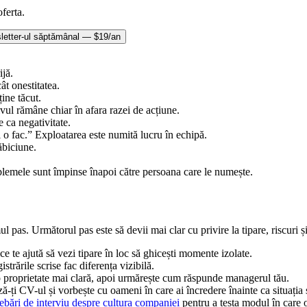
oferta.
letter-ul săptămânal — $19/an
ijă.
t onestitatea.
ține tăcut.
ul rămâne chiar în afara razei de acțiune.
 ca negativitate.
i o fac.” Exploatarea este numită lucru în echipă.
ăbiciune.
oblemele sunt împinse înapoi către persoana care le numește.
l pas. Următorul pas este să devii mai clar cu privire la tipare, riscuri și
e te ajută să vezi tipare în loc să ghicești momente izolate.
strările scrise fac diferența vizibilă.
u o proprietate mai clară, apoi urmărește cum răspunde managerul tău.
ă-ți CV-ul și vorbește cu oameni în care ai încredere înainte ca situația 
rebări de interviu despre cultura companiei
pentru a testa modul în care