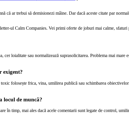
ă că ar trebui să demisionezi mâine. Dar dacă aceste citate par normale 
letter-ul Calm Companies. Vei primi oferte de joburi mai calme, sfaturi pr
ea, cer loialitate sau normalizează suprasolicitarea. Problema mai mare es
r exigent?
toxic folosește frica, vina, umilirea publică sau schimbarea obiectivelor a
 la locul de muncă?
are în timp, mai ales dacă acele comentarii sunt legate de control, umilir