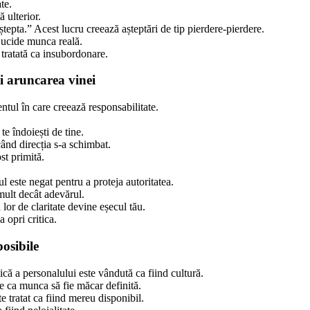
te.
 ulterior.
aștepta.” Acest lucru creează așteptări de tip pierdere-pierdere.
 ucide munca reală.
e tratată ca insubordonare.
și aruncarea vinei
ntul în care creează responsabilitate.
te îndoiești de tine.
când direcția s-a schimbat.
st primită.
ul este negat pentru a proteja autoritatea.
mult decât adevărul.
lor de claritate devine eșecul tău.
 opri critica.
posibile
că a personalului este vândută ca fiind cultură.
te ca munca să fie măcar definită.
e tratat ca fiind mereu disponibil.