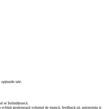
 opțiunile tale.
să se înrăutățească.
 o echipă gestionează volumul de muncă, feedback-ul, autonomia și