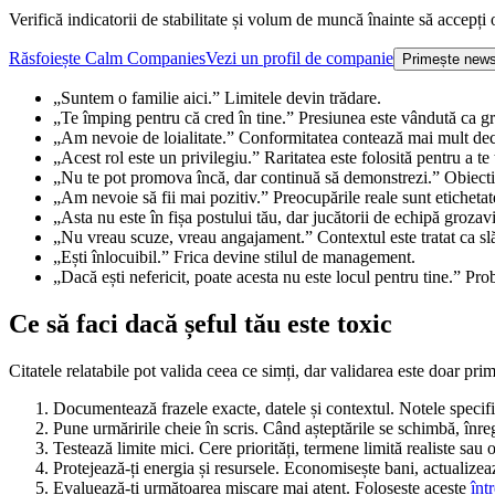
Verifică indicatorii de stabilitate și volum de muncă înainte să accepți 
Răsfoiește Calm Companies
Vezi un profil de companie
Primește news
„Suntem o familie aici.” Limitele devin trădare.
„Te împing pentru că cred în tine.” Presiunea este vândută ca gr
„Am nevoie de loialitate.” Conformitatea contează mai mult decâ
„Acest rol este un privilegiu.” Raritatea este folosită pentru a te 
„Nu te pot promova încă, dar continuă să demonstrezi.” Obiectiv
„Am nevoie să fii mai pozitiv.” Preocupările reale sunt etichetate
„Asta nu este în fișa postului tău, dar jucătorii de echipă grozav
„Nu vreau scuze, vreau angajament.” Contextul este tratat ca sl
„Ești înlocuibil.” Frica devine stilul de management.
„Dacă ești nefericit, poate acesta nu este locul pentru tine.” Pr
Ce să faci dacă șeful tău este toxic
Citatele relatabile pot valida ceea ce simți, dar validarea este doar primu
Documentează frazele exacte, datele și contextul. Notele specific
Pune urmăririle cheie în scris. Când așteptările se schimbă, înregi
Testează limite mici. Cere priorități, termene limită realiste sa
Protejează-ți energia și resursele. Economisește bani, actualizeaz
Evaluează-ți următoarea mișcare mai atent. Folosește aceste
înt