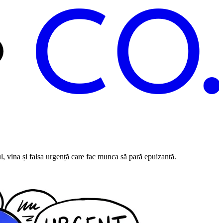
C
O
l, vina și falsa urgență care fac munca să pară epuizantă.