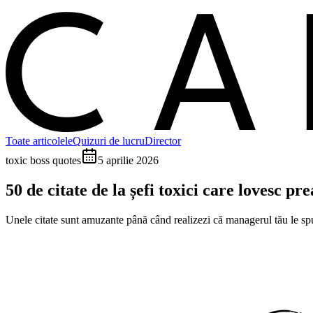
C
Toate articolele
Quizuri de lucru
Director
toxic boss quotes
5 aprilie 2026
50 de citate de la șefi toxici care lovesc p
Unele citate sunt amuzante până când realizezi că managerul tău le spun