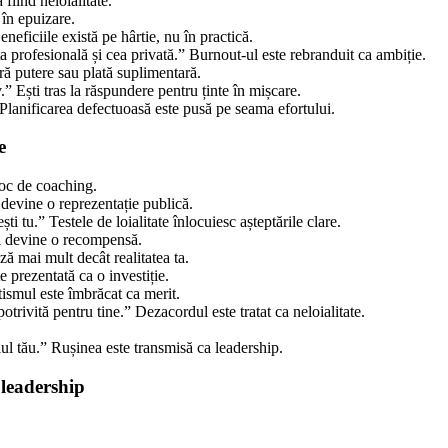
fiind neloialitate.
 în epuizare.
ficiile există pe hârtie, nu în practică.
a profesională și cea privată.” Burnout-ul este rebranduit ca ambiție.
ă putere sau plată suplimentară.
.” Ești tras la răspundere pentru ținte în mișcare.
lanificarea defectuoasă este pusă pe seama efortului.
e
loc de coaching.
devine o reprezentație publică.
 tu.” Testele de loialitate înlocuiesc așteptările clare.
il devine o recompensă.
ă mai mult decât realitatea ta.
 prezentată ca o investiție.
ismul este îmbrăcat ca merit.
trivită pentru tine.” Dezacordul este tratat ca neloialitate.
ul tău.” Rușinea este transmisă ca leadership.
 leadership