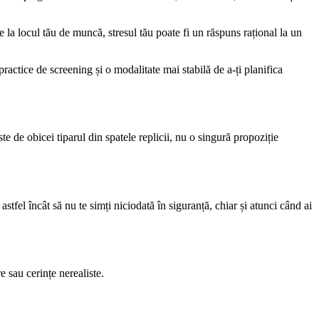
la locul tău de muncă, stresul tău poate fi un răspuns rațional la un
actice de screening și o modalitate mai stabilă de a-ți planifica
te de obicei tiparul din spatele replicii, nu o singură propoziție
stfel încât să nu te simți niciodată în siguranță, chiar și atunci când ai
e sau cerințe nerealiste.