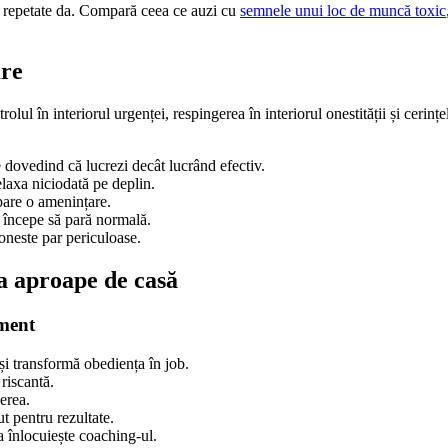
e repetate da. Compară ceea ce auzi cu
semnele unui loc de muncă toxic
are
lul în interiorul urgenței, respingerea în interiorul onestității și cerinț
e dovedind că lucrezi decât lucrând efectiv.
elaxa niciodată pe deplin.
pare o amenințare.
a începe să pară normală.
 oneste par periculoase.
rea aproape de casă
ement
și transformă obediența în job.
 riscantă.
erea.
t pentru rezultate.
a înlocuiește coaching-ul.