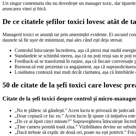
Un singur comentariu rău nu dovedește un manager toxic, dar tiparel
aruncarea vinei și frică.
De ce citatele șefilor toxici lovesc atât de t
Managerii toxici se anunță rar prin amenințări evidente. Ei ascund contro
daunele să fie ușor de minimizat, mai ales când ești deja stresat.
Controlul înlocuiește încrederea, așa că pierzi mai multă energi
Standardele se schimbă mereu, așa că nu poți reuși sau te poți r
Feedback-ul se transformă în rușine, așa că fiecare conversație 
Burnout-ul este prezentat ca angajament, așa că suprasolicitare
Loialitatea contează mai mult decât claritatea, așa că întrebările
50 de citate de la șefi toxici care lovesc p
Citate de la șefi toxici despre control și micro-manag
„Nu te plătesc să gândești.” Acest lucru te privează de judecată 
„Doar copiază ce fac eu.” Acest lucru îți spune că inițiativa este
„De ce ai lipsit cinci minute?” Supravegherea înlocuiește încred
„Ține camera pornită toată ziua.” Vizibilitatea devine un substitu
„Dacă trebuie să explic de două ori, poate nu ești potrivit.” Fric