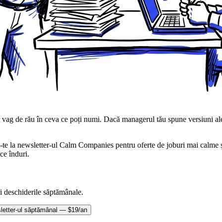
t vag de rău în ceva ce poți numi. Dacă managerul tău spune versiuni ale
ză-te la newsletter-ul Calm Companies pentru oferte de joburi mai calme ș
ce înduri.
 deschiderile săptămânale.
letter-ul săptămânal — $19/an