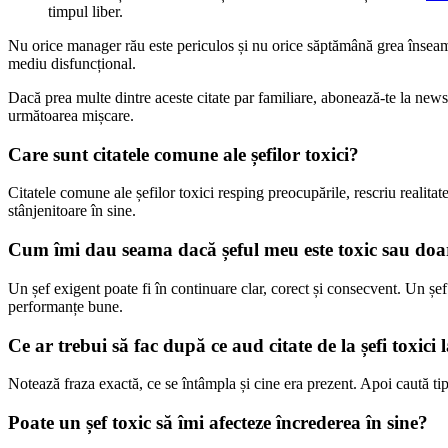
timpul liber.
Nu orice manager rău este periculos și nu orice săptămână grea înseamn
mediu disfuncțional.
Dacă prea multe dintre aceste citate par familiare, abonează-te la news
următoarea mișcare.
Care sunt citatele comune ale șefilor toxici?
Citatele comune ale șefilor toxici resping preocupările, rescriu realitat
stânjenitoare în sine.
Cum îmi dau seama dacă șeful meu este toxic sau doa
Un șef exigent poate fi în continuare clar, corect și consecvent. Un șef 
performanțe bune.
Ce ar trebui să fac după ce aud citate de la șefi toxici
Notează fraza exactă, ce se întâmpla și cine era prezent. Apoi caută tip
Poate un șef toxic să îmi afecteze încrederea în sine?