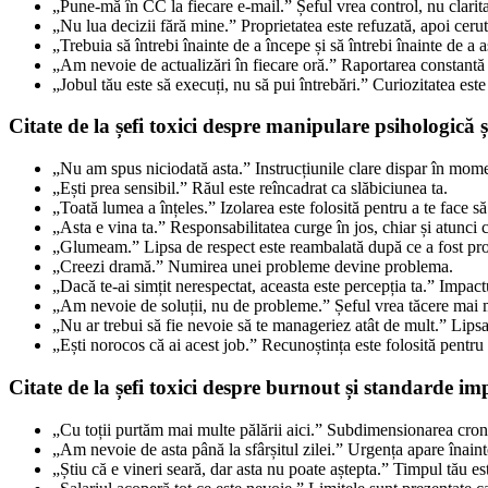
„Pune-mă în CC la fiecare e-mail.” Șeful vrea control, nu clarita
„Nu lua decizii fără mine.” Proprietatea este refuzată, apoi cerută
„Trebuia să întrebi înainte de a începe și să întrebi înainte de a 
„Am nevoie de actualizări în fiecare oră.” Raportarea constantă
„Jobul tău este să execuți, nu să pui întrebări.” Curiozitatea est
Citate de la șefi toxici despre manipulare psihologică 
„Nu am spus niciodată asta.” Instrucțiunile clare dispar în mome
„Ești prea sensibil.” Răul este reîncadrat ca slăbiciunea ta.
„Toată lumea a înțeles.” Izolarea este folosită pentru a te face să 
„Asta e vina ta.” Responsabilitatea curge în jos, chiar și atunci 
„Glumeam.” Lipsa de respect este reambalată după ce a fost pro
„Creezi dramă.” Numirea unei probleme devine problema.
„Dacă te-ai simțit nerespectat, aceasta este percepția ta.” Impact
„Am nevoie de soluții, nu de probleme.” Șeful vrea tăcere mai 
„Nu ar trebui să fie nevoie să te manageriez atât de mult.” Lipsa 
„Ești norocos că ai acest job.” Recunoștința este folosită pentru a
Citate de la șefi toxici despre burnout și standarde im
„Cu toții purtăm mai multe pălării aici.” Subdimensionarea croni
„Am nevoie de asta până la sfârșitul zilei.” Urgența apare înain
„Știu că e vineri seară, dar asta nu poate aștepta.” Timpul tău est