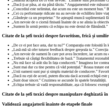
„Salariul acoperă tot ce este nevoie.” Limitele sunt prezentate ca 
„Dacă ți-ar păsa, ai sta până târziu.” Angajamentul este măsurat
„Concediul este nelimitat, dar acum nu este un moment bun.” Bene
„Cei cu performanțe ridicate nu au nevoie de echilibru între viaț
„Gândește ca un proprietar.” Se așteaptă muncă suplimentară făr
„Am nevoie de o ciornă finisată înainte de a ne alinia la obiectiv
„Suntem în urmă pentru că echipa nu este destul de flămândă.” P
Citate de la șefi toxici despre favoritism, frică și umilir
„De ce ei pot face asta, dar tu nu?” Comparația este folosită în 
„Lasă-mă să ofer tuturor feedback despre greșeala ta.” Corecția 
„Am nevoie de oameni în care pot avea încredere, iar acum nu ești
„Trebuie să câștigi flexibilitatea de bază.” Tratamentul rezonab
„Nu mă face să arăt rău în fața conducerii.” Imaginea lor conteaz
„Sunt mai dur cu tine pentru că văd potențial.” Reaua tratare este
„Unii oameni sunt pur și simplu material de conducere.” Favorit
„Dacă nu ești de acord, putem discuta dacă această echipă este po
„Sunt doar sincer.” Cruzimea se ascunde în spatele brutalității.
„Echipa trebuie să vadă responsabilitate, așa că folosesc exempl
Citate de la șefi toxici despre manipulare deghizată în
Validează angajatorii înainte de etapele finale