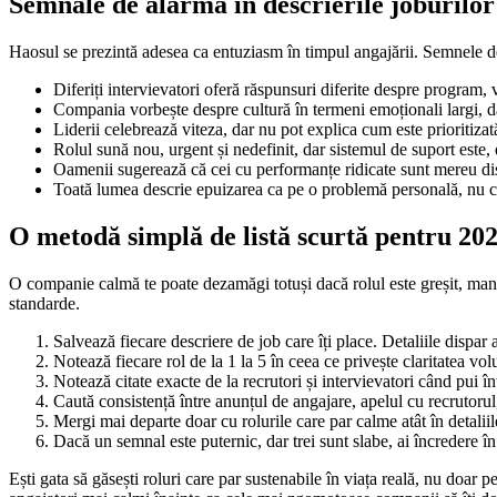
Semnale de alarmă în descrierile joburilor t
Haosul se prezintă adesea ca entuziasm în timpul angajării. Semnele de 
Diferiți intervievatori oferă răspunsuri diferite despre program
Compania vorbește despre cultură în termeni emoționali largi, dar
Liderii celebrează viteza, dar nu pot explica cum este prioritiza
Rolul sună nou, urgent și nedefinit, dar sistemul de suport este,
Oamenii sugerează că cei cu performanțe ridicate sunt mereu dis
Toată lumea descrie epuizarea ca pe o problemă personală, nu
O metodă simplă de listă scurtă pentru 20
O companie calmă te poate dezamăgi totuși dacă rolul este greșit, mana
standarde.
Salvează fiecare descriere de job care îți place. Detaliile dispar
Notează fiecare rol de la 1 la 5 în ceea ce privește claritatea vo
Notează citate exacte de la recrutori și intervievatori când pui în
Caută consistență între anunțul de angajare, apelul cu recrutorul
Mergi mai departe doar cu rolurile care par calme atât în detaliil
Dacă un semnal este puternic, dar trei sunt slabe, ai încredere î
Ești gata să găsești roluri care par sustenabile în viața reală, nu doar 