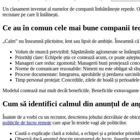
Un clasament inventat al numelor de companii îmbătrânește repede. O 
recrutare pe care îi întâlnești.
Ce au în comun cele mai bune companii tec
„Calm” nu înseamnă plictisitor, lent sau lipsit de ambiție. Înseamnă că
Volum de muncă previzibil: Săptămânile aglomerate se întâmplă,
Priorități clare: Echipele știu ce contează acum, ce poate aștepta 
Manageri care reduc zgomotul: Managerii buni protejează concen
Norme de comunicare rezonabile: Nimeni nu este obligat să răsp
Procese documentate: Integrarea, aprobările și predarea sarcini
Timp personal protejat: Concediile, zilele de boală și perioadele
Modelul contează mai mult decât beneficiile. Beneficiile extravagante
Cum să identifici calmul din anunțul de an
Înainte de a vorbi cu un recrutor, descrierea jobului dezvăluie de obi
politicile de lucru remote
care apar în textele vagi ale politicilor.
Caută o explicație clară a rolului, a echipei și a primelor priorităț
Observă dacă anunțul descrie programul de lucru, fusurile orare, a