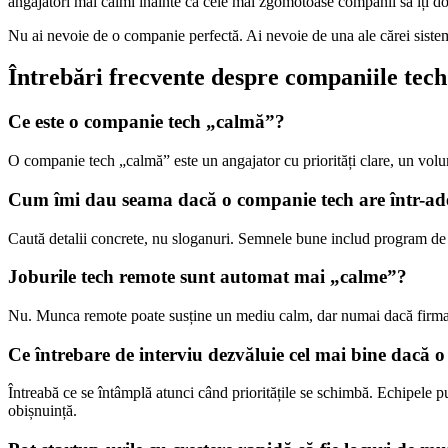
angajatori mai calmi înainte ca cele mai zgomotoase companii să îți d
Nu ai nevoie de o companie perfectă. Ai nevoie de una ale cărei sisteme f
Întrebări frecvente despre companiile tec
Ce este o companie tech „calmă”?
O companie tech „calmă” este un angajator cu priorități clare, un volu
Cum îmi dau seama dacă o companie tech are într-adev
Caută detalii concrete, nu sloganuri. Semnele bune includ program de lu
Joburile tech remote sunt automat mai „calme”?
Nu. Munca remote poate susține un mediu calm, dar numai dacă firma a
Ce întrebare de interviu dezvăluie cel mai bine dacă 
Întreabă ce se întâmplă atunci când prioritățile se schimbă. Echipele
obișnuință.