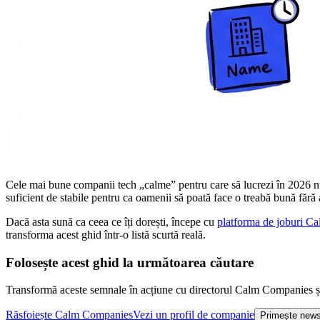
Cele mai bune companii tech „calme” pentru care să lucrezi în 2026 n
suficient de stabile pentru ca oamenii să poată face o treabă bună fără
Dacă asta sună ca ceea ce îți dorești, începe cu
platforma de joburi C
transforma acest ghid într-o listă scurtă reală.
Folosește acest ghid la următoarea căutare
Transformă aceste semnale în acțiune cu directorul Calm Companies și
Răsfoiește Calm Companies
Vezi un profil de companie
Primește news