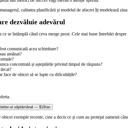
ardă sau metrici de succes vagi merită o atenție sporită.
managerul, calitatea planificării și modelul de afaceri îți modelează ziua
care dezvăluie adevărul
ica ce se întâmplă când ceva merge prost. Cele mai bune întrebări despr
a fost comunicată acea schimbare?
t sau amânat?
normale?
nca concentrată și așteptările privind timpul de răspuns?
cărcat?
r face de obicei să se lupte cu dificultățile?
oferta.
letter-ul săptămânal — $19/an
e obicei exemple recente, cine a decis ce și cum au protejat oamenii când