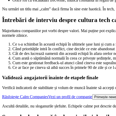
Orice rol cu escaladări frecvente, muncă constantă în regim de g
Nu urmări un titlu mai „calm” dacă firma în sine este haotică. În tech, 
Întrebări de interviu despre cultura tech 
Majoritatea companiilor pot vorbi despre valori. Mai puține pot expl
normele zilnice.
Ce s-a schimbat în această echipă în ultimele șase luni și cum 
Când prioritățile intră în conflict, cine decide ce este abandona
Cât de des lucrează oamenii din această echipă în afara orelor 
Cum arată o săptămână normală în ceea ce privește ședințele, mu
Cum este gestionat feedback-ul atunci când cineva este supraîn
Ce ar face pe cineva să aibă succes în primele 90 de zile și ce l-a
Validează angajatorii înainte de etapele finale
Verifică indicatorii de stabilitate și volum de muncă înainte să accepți 
Răsfoiește Calm Companies
Vezi un profil de companie
Primește news
Ascultă detaliile, nu sloganurile șlefuite. Echipele calme pot descrie d