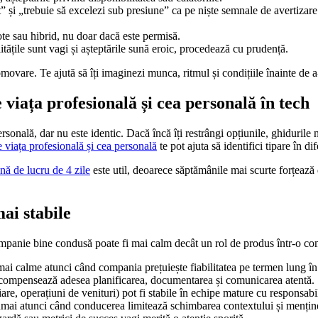
t” și „trebuie să excelezi sub presiune” ca pe niște semnale de avertizar
e sau hibrid, nu doar dacă este permisă.
ățile sunt vagi și așteptările sună eroic, procedează cu prudență.
vare. Te ajută să îți imaginezi munca, ritmul și condițiile înainte de a
 viața profesională și cea personală în tech
ersonală, dar nu este identic. Dacă încă îți restrângi opțiunile, ghidurile
 viața profesională și cea personală
te pot ajuta să identifici tipare în dif
ă de lucru de 4 zile
este util, deoarece săptămânile mai scurte forțează de
mai stabile
companie bine condusă poate fi mai calm decât un rol de produs într-o com
 mai calme atunci când compania prețuiește fiabilitatea pe termen lung în
ecompensează adesea planificarea, documentarea și comunicarea atentă.
re, operațiuni de venituri) pot fi stabile în echipe mature cu responsabili
numai atunci când conducerea limitează schimbarea contextului și menține 