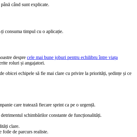
e până când sunt explicate.
-ți consuma timpul cu o aplicație.
 noastre despre
cele mai bune joburi pentru echilibru între viața
erite roluri și angajatori.
 obicei echipele să fie mai clare cu privire la priorități, ședințe și ce
panie care tratează fiecare sprint ca pe o urgență.
 detrimentul schimbărilor constante de funcționalități.
tăți clare.
foile de parcurs realiste.