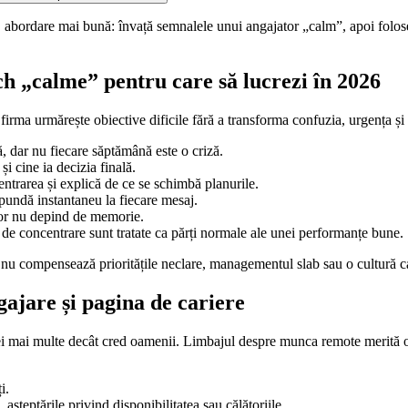
abordare mai bună: învață semnalele unui angajator „calm”, apoi foloseș
h „calme” pentru care să lucrezi în 2026
 firma urmărește obiective dificile fără a transforma confuzia, urgența 
 dar nu fiecare săptămână este o criză.
și cine ia decizia finală.
trarea și explică de ce se schimbă planurile.
undă instantaneu la fiecare mesaj.
lor nu depind de memorie.
 de concentrare sunt tratate ca părți normale ale unei performanțe bune.
 nu compensează prioritățile neclare, managementul slab sau o cultură c
gajare și pagina de cariere
cei mai multe decât cred oamenii. Limbajul despre munca remote merită o
i.
șteptările privind disponibilitatea sau călătoriile.