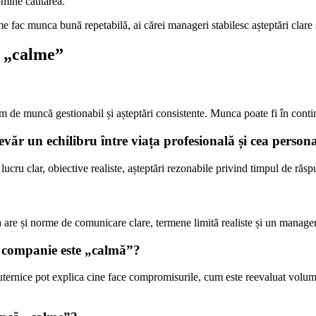
omine căutarea.
ac munca bună repetabilă, ai cărei manageri stabilesc așteptări clare și al
h „calme”
m de muncă gestionabil și așteptări consistente. Munca poate fi în conti
ăr un echilibru între viața profesională și cea person
cru clar, obiective realiste, așteptări rezonabile privind timpul de răspu
re și norme de comunicare clare, termene limită realiste și un manage
o companie este „calmă”?
 puternice pot explica cine face compromisurile, cum este reevaluat vo