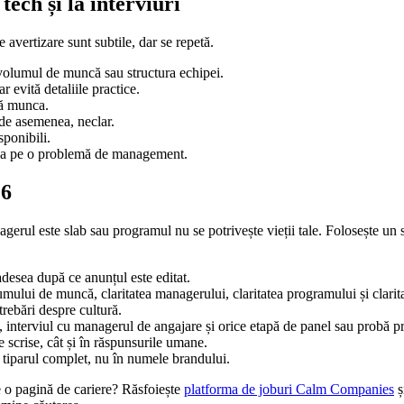
ech și la interviuri
avertizare sunt subtile, dar se repetă.
, volumul de muncă sau structura echipei.
 evită detaliile practice.
tă munca.
 de asemenea, neclar.
ponibili.
 ca pe o problemă de management.
26
gerul este slab sau programul nu se potrivește vieții tale. Folosește un
 adesea după ce anunțul este editat.
lumului de muncă, claritatea managerului, claritatea programului și clarita
trebări despre cultură.
, interviul cu managerul de angajare și orice etapă de panel sau probă pr
e scrise, cât și în răspunsurile umane.
n tiparul complet, nu în numele brandului.
pe o pagină de cariere? Răsfoiește
platforma de joburi Calm Companies
ș