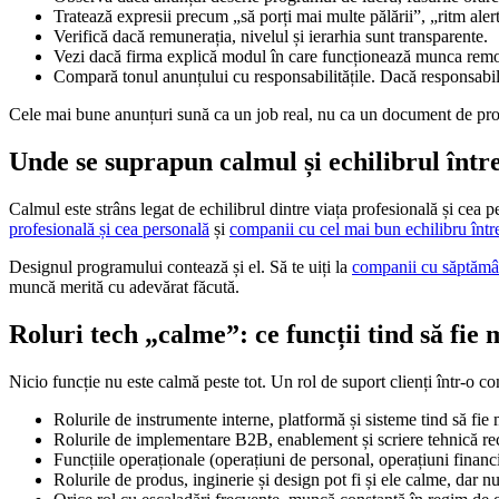
Tratează expresii precum „să porți mai multe pălării”, „ritm aler
Verifică dacă remunerația, nivelul și ierarhia sunt transparente.
Vezi dacă firma explică modul în care funcționează munca remot
Compară tonul anunțului cu responsabilitățile. Dacă responsabilit
Cele mai bune anunțuri sună ca un job real, nu ca un document de promo
Unde se suprapun calmul și echilibrul între
Calmul este strâns legat de echilibrul dintre viața profesională și cea p
profesională și cea personală
și
companii cu cel mai bun echilibru între
Designul programului contează și el. Să te uiți la
companii cu săptămân
muncă merită cu adevărat făcută.
Roluri tech „calme”: ce funcții tind să fie 
Nicio funcție nu este calmă peste tot. Un rol de suport clienți într-o 
Rolurile de instrumente interne, platformă și sisteme tind să fie
Rolurile de implementare B2B, enablement și scriere tehnică r
Funcțiile operaționale (operațiuni de personal, operațiuni financia
Rolurile de produs, inginerie și design pot fi și ele calme, dar 