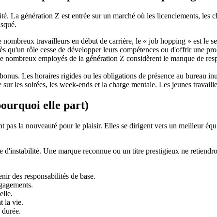
té. La génération Z est entrée sur un marché où les licenciements, les c
isqué.
 nombreux travailleurs en début de carrière, le « job hopping » est le s
dès qu'un rôle cesse de développer leurs compétences ou d'offrir une pro
 De nombreux employés de la génération Z considèrent le manque de re
un bonus. Les horaires rigides ou les obligations de présence au bureau inu
 sur les soirées, les week-ends et la charge mentale. Les jeunes travaille
pourquoi elle part)
as la nouveauté pour le plaisir. Elles se dirigent vers un meilleur équil
d'instabilité. Une marque reconnue ou un titre prestigieux ne retiendront
nir des responsabilités de base.
ngagements.
elle.
t la vie.
a durée.