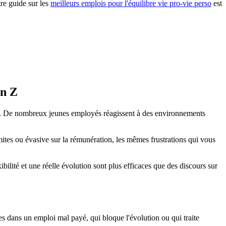
tre guide sur les
meilleurs emplois pour l'équilibre vie pro-vie perso
est
on Z
le. De nombreux jeunes employés réagissent à des environnements
mites ou évasive sur la rémunération, les mêmes frustrations qui vous
bilité et une réelle évolution sont plus efficaces que des discours sur
es dans un emploi mal payé, qui bloque l'évolution ou qui traite