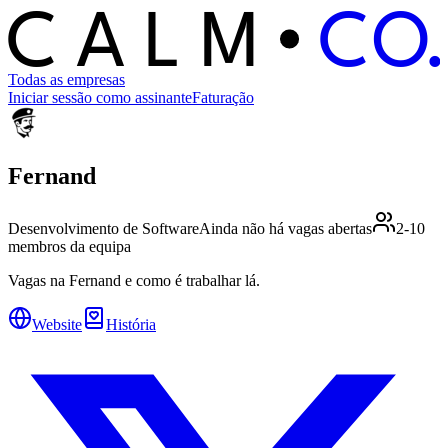
C
O
C
ALM
Todas as empresas
Iniciar sessão como assinante
Faturação
Fernand
Desenvolvimento de Software
Ainda não há vagas abertas
2-10
membros da equipa
Vagas na Fernand e como é trabalhar lá.
Website
História