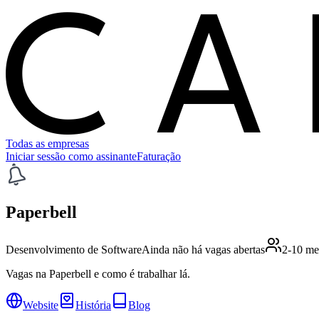
C
Todas as empresas
Iniciar sessão como assinante
Faturação
Paperbell
Desenvolvimento de Software
Ainda não há vagas abertas
2-10 me
Vagas na Paperbell e como é trabalhar lá.
Website
História
Blog