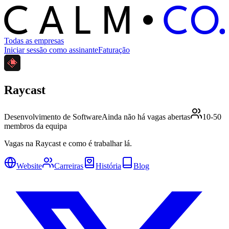
C
O
C
ALM
Todas as empresas
Iniciar sessão como assinante
Faturação
Raycast
Desenvolvimento de Software
Ainda não há vagas abertas
10-50
membros da equipa
Vagas na Raycast e como é trabalhar lá.
Website
Carreiras
História
Blog