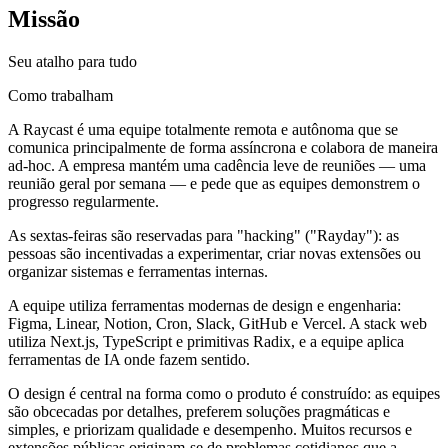
Missão
Seu atalho para tudo
Como trabalham
A Raycast é uma equipe totalmente remota e autônoma que se
comunica principalmente de forma assíncrona e colabora de maneira
ad-hoc. A empresa mantém uma cadência leve de reuniões — uma
reunião geral por semana — e pede que as equipes demonstrem o
progresso regularmente.
As sextas-feiras são reservadas para "hacking" ("Rayday"): as
pessoas são incentivadas a experimentar, criar novas extensões ou
organizar sistemas e ferramentas internas.
A equipe utiliza ferramentas modernas de design e engenharia:
Figma, Linear, Notion, Cron, Slack, GitHub e Vercel. A stack web
utiliza Next.js, TypeScript e primitivas Radix, e a equipe aplica
ferramentas de IA onde fazem sentido.
O design é central na forma como o produto é construído: as equipes
são obcecadas por detalhes, preferem soluções pragmáticas e
simples, e priorizam qualidade e desempenho. Muitos recursos e
extensões públicas originam-se de problemas cotidianos que a