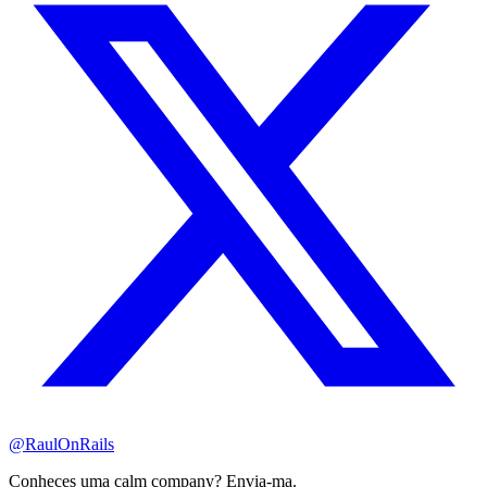
@RaulOnRails
Conheces uma calm company? Envia-ma.