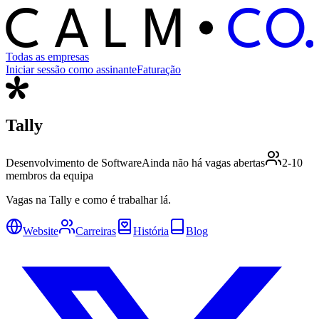
C
O
C
ALM
Todas as empresas
Iniciar sessão como assinante
Faturação
Tally
Desenvolvimento de Software
Ainda não há vagas abertas
2-10
membros da equipa
Vagas na Tally e como é trabalhar lá.
Website
Carreiras
História
Blog