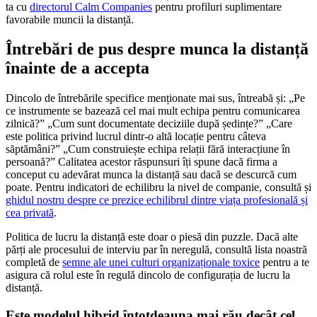
ta cu
directorul Calm Companies
pentru profiluri suplimentare
favorabile muncii la distanță.
Întrebări de pus despre munca la distanță
înainte de a accepta
Dincolo de întrebările specifice menționate mai sus, întreabă și: „Pe
ce instrumente se bazează cel mai mult echipa pentru comunicarea
zilnică?” „Cum sunt documentate deciziile după ședințe?” „Care
este politica privind lucrul dintr-o altă locație pentru câteva
săptămâni?” „Cum construiește echipa relații fără interacțiune în
persoană?” Calitatea acestor răspunsuri îți spune dacă firma a
conceput cu adevărat munca la distanță sau dacă se descurcă cum
poate. Pentru indicatori de echilibru la nivel de companie, consultă și
ghidul nostru despre ce prezice echilibrul dintre viața profesională și
cea privată
.
Politica de lucru la distanță este doar o piesă din puzzle. Dacă alte
părți ale procesului de interviu par în neregulă, consultă lista noastră
completă de
semne ale unei culturi organizaționale toxice
pentru a te
asigura că rolul este în regulă dincolo de configurația de lucru la
distanță.
Este modelul hibrid întotdeauna mai rău decât cel