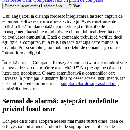
Răsfoiește Calm Companies
Vezi un profil de companie
Primește newsletter-ul săptămânal — $19/an
Unii angajatori la distanță folosesc înregistrarea tastelor, capturi de
ecran sau software de urmărire a activității. Aceste instrumente
indică o lipsă fundamentală de încredere și o filozofie de
management bazată pe monitorizarea inputului, mai degrabă decât
pe evaluarea outputului. Dacă o companie trebuie să verifice dacă
ești fizic la computer, nu a reușit să facă tranziția către munca la
distanță. Pur și simplu și-au mutat modelul de comandă și control
într-un format digital.
Întreabă direct: „Compania folosește vreun software de monitorizare
a angajaților sau de urmărire a activității?” Nu presupune că acest
lucru este neobișnuit. O parte semnificativă a companiilor care
lucrează în principal la distanță încă folosesc aceste instrumente, iar
ele sunt un predictor puternic al
simptomelor de suprasolicitare
și al
epuizării ulterioare.
Semnal de alarmă: așteptări nedefinite
privind fusul orar
Echipele distribuite acoperă adesea mai multe fusuri orare, ceea ce
este gestionabil atunci când orele de suprapunere sunt definite