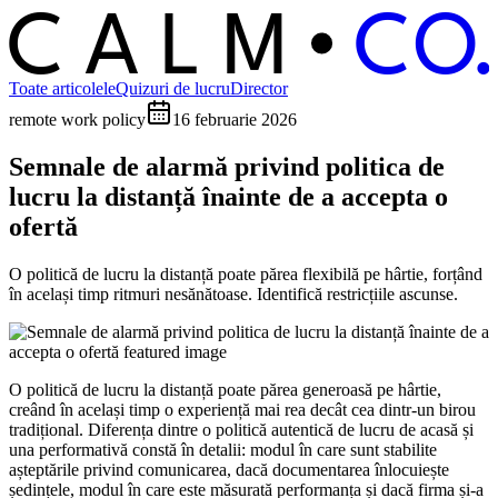
C
O
C
ALM
Toate articolele
Quizuri de lucru
Director
remote work policy
16 februarie 2026
Semnale de alarmă privind politica de
lucru la distanță înainte de a accepta o
ofertă
O politică de lucru la distanță poate părea flexibilă pe hârtie, forțând
în același timp ritmuri nesănătoase. Identifică restricțiile ascunse.
O politică de lucru la distanță poate părea generoasă pe hârtie,
creând în același timp o experiență mai rea decât cea dintr-un birou
tradițional. Diferența dintre o politică autentică de lucru de acasă și
una performativă constă în detalii: modul în care sunt stabilite
așteptările privind comunicarea, dacă documentarea înlocuiește
ședințele, modul în care este măsurată performanța și dacă firma și-a