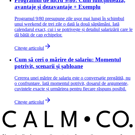
Programul de lucru 9/80: Cum funcționează,
avantaje și dezavantaje + Exemplu
Programul 9/80 presupune zile ușor mai lungi în schimbul
unui weekend de trei zile o dată la două săptămâni. Iată
calendarul exact, cui i se potrivește și detaliul salarizării care le
dă bătăi de cap echipelor.
Citește articolul
Cum să ceri o mărire de salariu: Momentul
potrivit, scenarii și șabloane
Cererea unei mărire de salariu este o conversație pregătită, nu
o confruntare. Iată momentul potrivit, dosarul de argumente,
cuvintele exacte și urmărirea pentru fiecare răspuns posibil.
Citește articolul
C
O
C
ALM