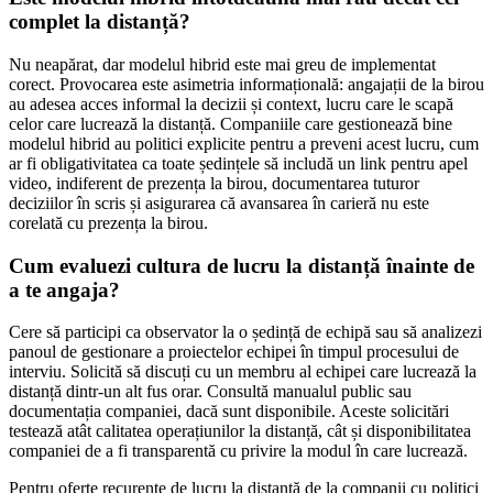
complet la distanță?
Nu neapărat, dar modelul hibrid este mai greu de implementat
corect. Provocarea este asimetria informațională: angajații de la birou
au adesea acces informal la decizii și context, lucru care le scapă
celor care lucrează la distanță. Companiile care gestionează bine
modelul hibrid au politici explicite pentru a preveni acest lucru, cum
ar fi obligativitatea ca toate ședințele să includă un link pentru apel
video, indiferent de prezența la birou, documentarea tuturor
deciziilor în scris și asigurarea că avansarea în carieră nu este
corelată cu prezența la birou.
Cum evaluezi cultura de lucru la distanță înainte de
a te angaja?
Cere să participi ca observator la o ședință de echipă sau să analizezi
panoul de gestionare a proiectelor echipei în timpul procesului de
interviu. Solicită să discuți cu un membru al echipei care lucrează la
distanță dintr-un alt fus orar. Consultă manualul public sau
documentația companiei, dacă sunt disponibile. Aceste solicitări
testează atât calitatea operațiunilor la distanță, cât și disponibilitatea
companiei de a fi transparentă cu privire la modul în care lucrează.
Pentru oferte recurente de lucru la distanță de la companii cu politici