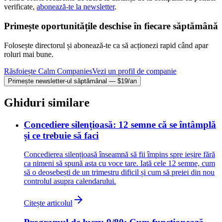
verificate,
abonează-te la newsletter
.
Primește oportunitățile deschise în fiecare săptămână
Folosește directorul și abonează-te ca să acționezi rapid când apar
roluri mai bune.
Răsfoiește Calm Companies
Vezi un profil de companie
Primește newsletter-ul săptămânal — $19/an
Ghiduri similare
Concediere silențioasă: 12 semne că se întâmplă
și ce trebuie să faci
Concedierea silențioasă înseamnă să fii împins spre ieșire fără
ca nimeni să spună asta cu voce tare. Iată cele 12 semne, cum
să o deosebești de un trimestru dificil și cum să preiei din nou
controlul asupra calendarului.
Citește articolul