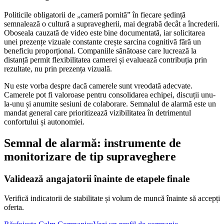
Politicile obligatorii de „cameră pornită” în fiecare ședință
semnalează o cultură a supravegherii, mai degrabă decât a încrederii.
Oboseala cauzată de video este bine documentată, iar solicitarea
unei prezențe vizuale constante crește sarcina cognitivă fără un
beneficiu proporțional. Companiile sănătoase care lucrează la
distanță permit flexibilitatea camerei și evaluează contribuția prin
rezultate, nu prin prezența vizuală.
Nu este vorba despre dacă camerele sunt vreodată adecvate.
Camerele pot fi valoroase pentru consolidarea echipei, discuții unu-
la-unu și anumite sesiuni de colaborare. Semnalul de alarmă este un
mandat general care prioritizează vizibilitatea în detrimentul
confortului și autonomiei.
Semnal de alarmă: instrumente de
monitorizare de tip supraveghere
Validează angajatorii înainte de etapele finale
Verifică indicatorii de stabilitate și volum de muncă înainte să accepți
oferta.