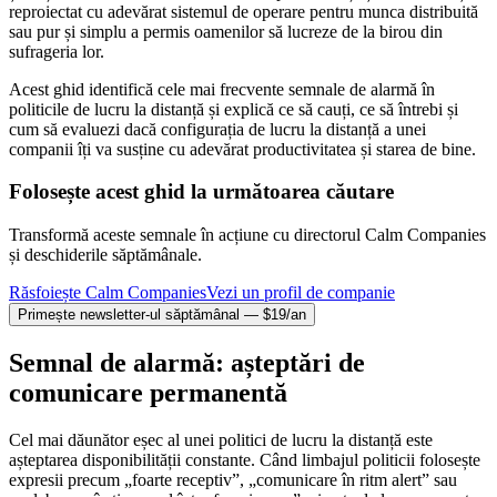
reproiectat cu adevărat sistemul de operare pentru munca distribuită
sau pur și simplu a permis oamenilor să lucreze de la birou din
sufrageria lor.
Acest ghid identifică cele mai frecvente semnale de alarmă în
politicile de lucru la distanță și explică ce să cauți, ce să întrebi și
cum să evaluezi dacă configurația de lucru la distanță a unei
companii îți va susține cu adevărat productivitatea și starea de bine.
Folosește acest ghid la următoarea căutare
Transformă aceste semnale în acțiune cu directorul Calm Companies
și deschiderile săptămânale.
Răsfoiește Calm Companies
Vezi un profil de companie
Primește newsletter-ul săptămânal — $19/an
Semnal de alarmă: așteptări de
comunicare permanentă
Cel mai dăunător eșec al unei politici de lucru la distanță este
așteptarea disponibilității constante. Când limbajul politicii folosește
expresii precum „foarte receptiv”, „comunicare în ritm alert” sau