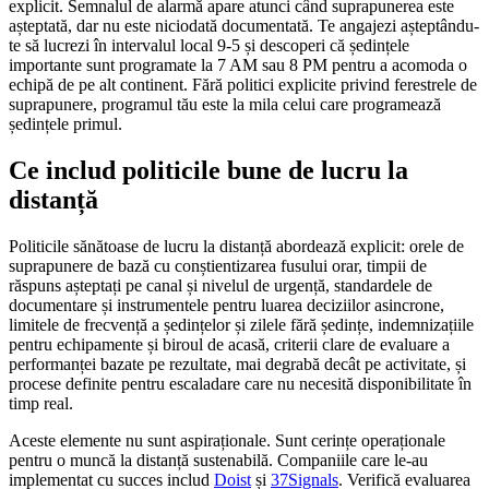
explicit. Semnalul de alarmă apare atunci când suprapunerea este
așteptată, dar nu este niciodată documentată. Te angajezi așteptându-
te să lucrezi în intervalul local 9-5 și descoperi că ședințele
importante sunt programate la 7 AM sau 8 PM pentru a acomoda o
echipă de pe alt continent. Fără politici explicite privind ferestrele de
suprapunere, programul tău este la mila celui care programează
ședințele primul.
Ce includ politicile bune de lucru la
distanță
Politicile sănătoase de lucru la distanță abordează explicit: orele de
suprapunere de bază cu conștientizarea fusului orar, timpii de
răspuns așteptați pe canal și nivelul de urgență, standardele de
documentare și instrumentele pentru luarea deciziilor asincrone,
limitele de frecvență a ședințelor și zilele fără ședințe, indemnizațiile
pentru echipamente și biroul de acasă, criterii clare de evaluare a
performanței bazate pe rezultate, mai degrabă decât pe activitate, și
procese definite pentru escaladare care nu necesită disponibilitate în
timp real.
Aceste elemente nu sunt aspiraționale. Sunt cerințe operaționale
pentru o muncă la distanță sustenabilă. Companiile care le-au
implementat cu succes includ
Doist
și
37Signals
. Verifică evaluarea