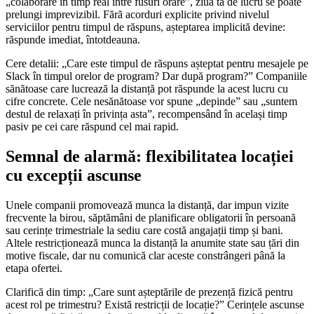
„colaborare în timp real între fusuri orare”, ziua ta de lucru se poate
prelungi imprevizibil. Fără acorduri explicite privind nivelul
serviciilor pentru timpul de răspuns, așteptarea implicită devine:
răspunde imediat, întotdeauna.
Cere detalii: „Care este timpul de răspuns așteptat pentru mesajele pe
Slack în timpul orelor de program? Dar după program?” Companiile
sănătoase care lucrează la distanță pot răspunde la acest lucru cu
cifre concrete. Cele nesănătoase vor spune „depinde” sau „suntem
destul de relaxați în privința asta”, recompensând în același timp
pasiv pe cei care răspund cel mai rapid.
Semnal de alarmă: flexibilitatea locației
cu excepții ascunse
Unele companii promovează munca la distanță, dar impun vizite
frecvente la birou, săptămâni de planificare obligatorii în persoană
sau cerințe trimestriale la sediu care costă angajații timp și bani.
Altele restricționează munca la distanță la anumite state sau țări din
motive fiscale, dar nu comunică clar aceste constrângeri până la
etapa ofertei.
Clarifică din timp: „Care sunt așteptările de prezență fizică pentru
acest rol pe trimestru? Există restricții de locație?” Cerințele ascunse