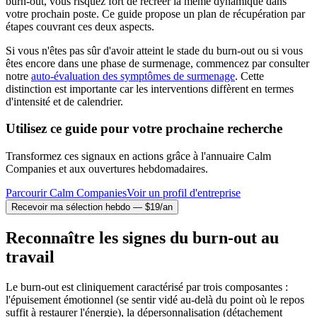
burn-out, vous risquez fort de recréer la même dynamique dans
votre prochain poste. Ce guide propose un plan de récupération par
étapes couvrant ces deux aspects.
Si vous n'êtes pas sûr d'avoir atteint le stade du burn-out ou si vous
êtes encore dans une phase de surmenage, commencez par consulter
notre
auto-évaluation des symptômes de surmenage
. Cette
distinction est importante car les interventions diffèrent en termes
d'intensité et de calendrier.
Utilisez ce guide pour votre prochaine recherche
Transformez ces signaux en actions grâce à l'annuaire Calm
Companies et aux ouvertures hebdomadaires.
Parcourir Calm Companies
Voir un profil d'entreprise
Recevoir ma sélection hebdo — $19/an
Reconnaître les signes du burn-out au
travail
Le burn-out est cliniquement caractérisé par trois composantes :
l'épuisement émotionnel (se sentir vidé au-delà du point où le repos
suffit à restaurer l'énergie), la dépersonnalisation (détachement