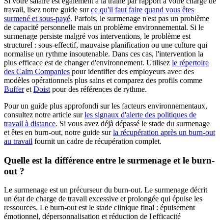
Si votre salaire est également à la traîne par rapport à votre charge de
travail, lisez notre guide sur
ce qu'il faut faire quand vous êtes
surmené et sous-payé
. Parfois, le surmenage n'est pas un problème
de capacité personnelle mais un problème environnemental. Si le
surmenage persiste malgré vos interventions, le problème est
structurel : sous-effectif, mauvaise planification ou une culture qui
normalise un rythme insoutenable. Dans ces cas, l'intervention la
plus efficace est de changer d'environnement. Utilisez
le répertoire
des Calm Companies
pour identifier des employeurs avec des
modèles opérationnels plus sains et comparez des profils comme
Buffer
et
Doist
pour des références de rythme.
Pour un guide plus approfondi sur les facteurs environnementaux,
consultez notre article sur
les signaux d'alerte des politiques de
travail à distance
. Si vous avez déjà dépassé le stade du surmenage
et êtes en burn-out, notre guide sur
la récupération après un burn-out
au travail
fournit un cadre de récupération complet.
Quelle est la différence entre le surmenage et le burn-
out ?
Le surmenage est un précurseur du burn-out. Le surmenage décrit
un état de charge de travail excessive et prolongée qui épuise les
ressources. Le burn-out est le stade clinique final : épuisement
émotionnel, dépersonnalisation et réduction de l'efficacité