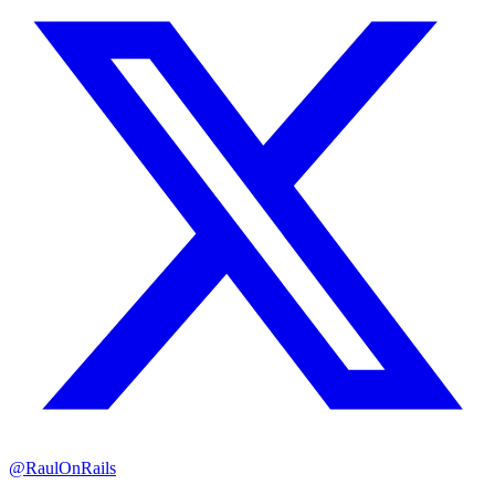
@RaulOnRails