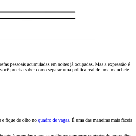
efas pessoais acumuladas em noites já ocupadas. Mas a expressão é
 você precisa saber como separar uma política real de uma manchete
 e fique de olho no
quadro de vagas
. É uma das maneiras mais fáceis
ligente é aprender o que as melhores empresas contratando agora têm