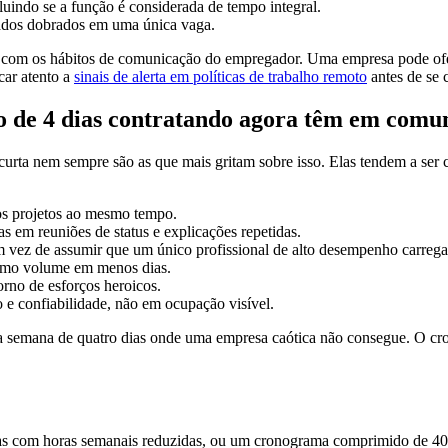
luindo se a função é considerada de tempo integral.
rados dobrados em uma única vaga.
to com os hábitos de comunicação do empregador. Uma empresa pode ofer
icar atento a
sinais de alerta em políticas de trabalho remoto
antes de se 
o de 4 dias contratando agora têm em com
ta nem sempre são as que mais gritam sobre isso. Elas tendem a ser cl
os projetos ao mesmo tempo.
 em reuniões de status e explicações repetidas.
m vez de assumir que um único profissional de alto desempenho carrega
esmo volume em menos dias.
orno de esforços heroicos.
e confiabilidade, não em ocupação visível.
 semana de quatro dias onde uma empresa caótica não consegue. O cron
as com horas semanais reduzidas, ou um cronograma comprimido de 40