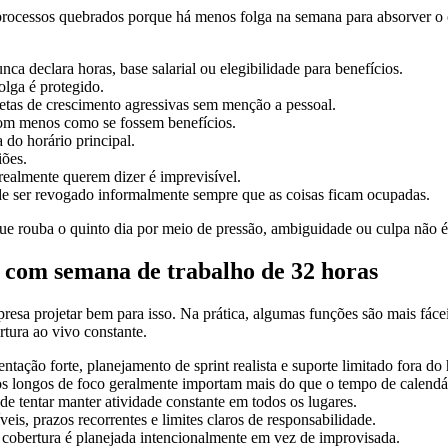
ocessos quebrados porque há menos folga na semana para absorver o ca
a declara horas, base salarial ou elegibilidade para benefícios.
olga é protegido.
etas de crescimento agressivas sem menção a pessoal.
s com menos como se fossem benefícios.
 do horário principal.
iões.
ealmente querem dizer é imprevisível.
ode ser revogado informalmente sempre que as coisas ficam ocupadas.
que rouba o quinto dia por meio de pressão, ambiguidade ou culpa não 
 com semana de trabalho de 32 horas
sa projetar bem para isso. Na prática, algumas funções são mais fácei
rtura ao vivo constante.
ção forte, planejamento de sprint realista e suporte limitado fora do 
os longos de foco geralmente importam mais do que o tempo de calendá
e tentar manter atividade constante em todos os lugares.
eis, prazos recorrentes e limites claros de responsabilidade.
 cobertura é planejada intencionalmente em vez de improvisada.