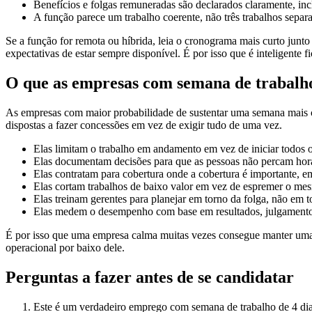
Benefícios e folgas remuneradas são declarados claramente, inc
A função parece um trabalho coerente, não três trabalhos sepa
Se a função for remota ou híbrida, leia o cronograma mais curto jun
expectativas de estar sempre disponível. É por isso que é inteligente f
O que as empresas com semana de trabalh
As empresas com maior probabilidade de sustentar uma semana mais cur
dispostas a fazer concessões em vez de exigir tudo de uma vez.
Elas limitam o trabalho em andamento em vez de iniciar todos 
Elas documentam decisões para que as pessoas não percam horas
Elas contratam para cobertura onde a cobertura é importante, e
Elas cortam trabalhos de baixo valor em vez de espremer o m
Elas treinam gerentes para planejar em torno da folga, não em t
Elas medem o desempenho com base em resultados, julgamento 
É por isso que uma empresa calma muitas vezes consegue manter uma
operacional por baixo dele.
Perguntas a fazer antes de se candidatar
Este é um verdadeiro emprego com semana de trabalho de 4 di