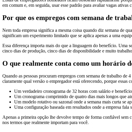
em comum e, em seguida, usar esse padrão para avaliar vagas ativas 
Por que os empregos com semana de trabalho
Nem toda empresa significa a mesma coisa quando diz semana de quatr
significam um experimento limitado que se aplica apenas a uma equi
Essa diferença importa mais do que a linguagem do benefício. Uma se
cinco dias de produção, cinco dias de disponibilidade e muito trabalh
O que realmente conta como um horário de
Quando as pessoas procuram empregos com semana de trabalho de 4 dia
claramente qual versão o empregador está oferecendo, porque essas co
Um verdadeiro cronograma de 32 horas com salário e benefícios
Um cronograma comprimido de quatro dias mais longos que ain
Um modelo rotativo ou sazonal onde a semana mais curta se apl
Uma configuração baseada em resultados onde a empresa fala sob
Apenas a primeira opção lhe devolve tempo de forma confiável sem c
nos termos que realmente importam para você.