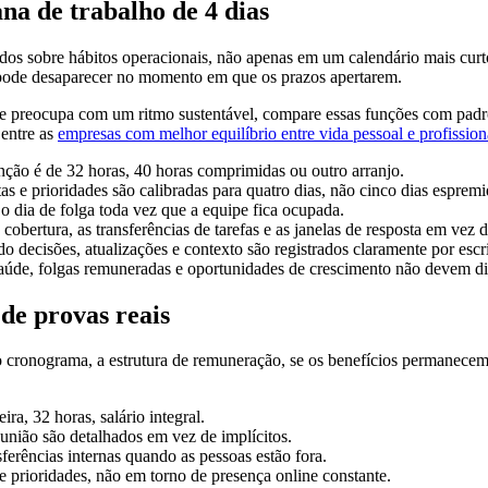
na de trabalho de 4 dias
dos sobre hábitos operacionais, não apenas em um calendário mais cur
a pode desaparecer no momento em que os prazos apertarem.
 se preocupa com um ritmo sustentável, compare essas funções com pa
 entre as
empresas com melhor equilíbrio entre vida pessoal e profission
nção é de 32 horas, 40 horas comprimidas ou outro arranjo.
s e prioridades são calibradas para quatro dias, não cinco dias espre
o dia de folga toda vez que a equipe fica ocupada.
obertura, as transferências de tarefas e as janelas de resposta em vez 
 decisões, atualizações e contexto são registrados claramente por escri
e saúde, folgas remuneradas e oportunidades de crescimento não devem 
de provas reais
 cronograma, a estrutura de remuneração, se os benefícios permanecem
a, 32 horas, salário integral.
eunião são detalhados em vez de implícitos.
ferências internas quando as pessoas estão fora.
 prioridades, não em torno de presença online constante.