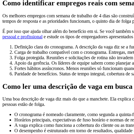
Como identificar empregos reais com sema
Os melhores empregos com semana de trabalho de 4 dias são construí
tempos de resposta e as prioridades funcionam, o quinto dia de folg
É por isso que ajuda olhar além do benefício em si. Se você também
pessoal e profissional
e estude os tipos de empregadores apresentados
Definição clara do cronograma. A descrição da vaga diz se a fu
Carga de trabalho compatível com o cronograma. Entregas, meta
Folga protegida. Reuniões e solicitações de rotina não invadem 
Apoio da gerência. Os líderes de equipe sabem como planejar a c
Fortes hábitos assíncronos. Menos reuniões só funcionam quando
Paridade de benefícios. Status de tempo integral, cobertura d
Como ler uma descrição de vaga em busca 
Uma boa descrição de vaga diz mais do que a manchete. Ela explica o
pessoas estão de folga.
O cronograma é nomeado claramente, como segunda a quinta-feir
Horários principais, expectativas de fuso horário e normas de r
A vaga explica como funciona a cobertura do cliente ou as trans
O desempenho é estruturado em torno de resultados, qualidade e