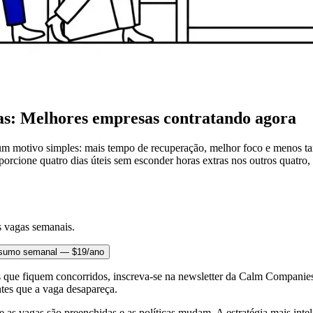
as: Melhores empresas contratando agora
 motivo simples: mais tempo de recuperação, melhor foco e menos tar
rcione quatro dias úteis sem esconder horas extras nos outros quatro,
s vagas semanais.
esumo semanal — $19/ano
 que fiquem concorridos, inscreva-se na newsletter da Calm Companies
ntes que a vaga desapareça.
as vagas são preenchidas e as políticas mudam. A estratégia mais inte