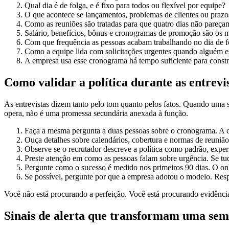
Qual dia é de folga, e é fixo para todos ou flexível por equipe?
O que acontece se lançamentos, problemas de clientes ou prazos
Como as reuniões são tratadas para que quatro dias não pareçam
Salário, benefícios, bônus e cronogramas de promoção são os 
Com que frequência as pessoas acabam trabalhando no dia de f
Como a equipe lida com solicitações urgentes quando alguém es
A empresa usa esse cronograma há tempo suficiente para constr
Como validar a política durante as entrevi
As entrevistas dizem tanto pelo tom quanto pelos fatos. Quando uma s
opera, não é uma promessa secundária anexada à função.
Faça a mesma pergunta a duas pessoas sobre o cronograma. A co
Ouça detalhes sobre calendários, cobertura e normas de reunião
Observe se o recrutador descreve a política como padrão, expe
Preste atenção em como as pessoas falam sobre urgência. Se tud
Pergunte como o sucesso é medido nos primeiros 90 dias. O on
Se possível, pergunte por que a empresa adotou o modelo. Resp
Você não está procurando a perfeição. Você está procurando evidênci
Sinais de alerta que transformam uma se