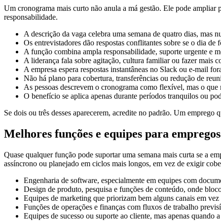
Um cronograma mais curto não anula a má gestão. Ele pode ampliar pr
responsabilidade.
A descrição da vaga celebra uma semana de quatro dias, mas nunc
Os entrevistadores dão respostas conflitantes sobre se o dia de f
A função combina ampla responsabilidade, suporte urgente e m
A liderança fala sobre agitação, cultura familiar ou fazer mai
A empresa espera respostas instantâneas no Slack ou e-mail fora
Não há plano para cobertura, transferências ou redução de reun
As pessoas descrevem o cronograma como flexível, mas o que r
O benefício se aplica apenas durante períodos tranquilos ou p
Se dois ou três desses aparecerem, acredite no padrão. Um emprego 
Melhores funções e equipes para empregos
Quase qualquer função pode suportar uma semana mais curta se a empre
assíncrono ou planejado em ciclos mais longos, em vez de exigir cobe
Engenharia de software, especialmente em equipes com documenta
Design de produto, pesquisa e funções de conteúdo, onde bloc
Equipes de marketing que priorizam bem alguns canais em vez d
Funções de operações e finanças com fluxos de trabalho previsív
Equipes de sucesso ou suporte ao cliente, mas apenas quando a