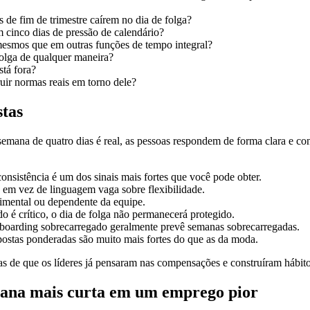
 de fim de trimestre caírem no dia de folga?
 cinco dias de pressão de calendário?
mesmos que em outras funções de tempo integral?
olga de qualquer maneira?
tá fora?
uir normas reais em torno dele?
stas
emana de quatro dias é real, as pessoas respondem de forma clara e cons
nsistência é um dos sinais mais fortes que você pode obter.
 em vez de linguagem vaga sobre flexibilidade.
rimental ou dependente da equipe.
o é crítico, o dia de folga não permanecerá protegido.
boarding sobrecarregado geralmente prevê semanas sobrecarregadas.
ostas ponderadas são muito mais fortes do que as da moda.
as de que os líderes já pensaram nas compensações e construíram hábi
mana mais curta em um emprego pior