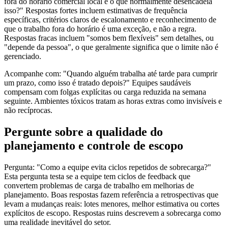
fora do horário comercial local e o que normalmente desencadeia
isso?" Respostas fortes incluem estimativas de frequência
específicas, critérios claros de escalonamento e reconhecimento de
que o trabalho fora do horário é uma exceção, e não a regra.
Respostas fracas incluem "somos bem flexíveis" sem detalhes, ou
"depende da pessoa", o que geralmente significa que o limite não é
gerenciado.
Acompanhe com: "Quando alguém trabalha até tarde para cumprir
um prazo, como isso é tratado depois?" Equipes saudáveis
compensam com folgas explícitas ou carga reduzida na semana
seguinte. Ambientes tóxicos tratam as horas extras como invisíveis e
não recíprocas.
Pergunte sobre a qualidade do
planejamento e controle de escopo
Pergunta: "Como a equipe evita ciclos repetidos de sobrecarga?"
Esta pergunta testa se a equipe tem ciclos de feedback que
convertem problemas de carga de trabalho em melhorias de
planejamento. Boas respostas fazem referência a retrospectivas que
levam a mudanças reais: lotes menores, melhor estimativa ou cortes
explícitos de escopo. Respostas ruins descrevem a sobrecarga como
uma realidade inevitável do setor.