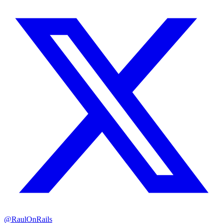
@RaulOnRails