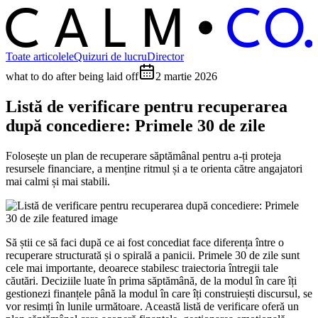
C
O
C
ALM
Toate articolele
Quizuri de lucru
Director
what to do after being laid off
2 martie 2026
Listă de verificare pentru recuperarea
după concediere: Primele 30 de zile
Folosește un plan de recuperare săptămânal pentru a-ți proteja
resursele financiare, a menține ritmul și a te orienta către angajatori
mai calmi și mai stabili.
Să știi ce să faci după ce ai fost concediat face diferența între o
recuperare structurată și o spirală a panicii. Primele 30 de zile sunt
cele mai importante, deoarece stabilesc traiectoria întregii tale
căutări. Deciziile luate în prima săptămână, de la modul în care îți
gestionezi finanțele până la modul în care îți construiești discursul, se
vor resimți în lunile următoare. Această listă de verificare oferă un