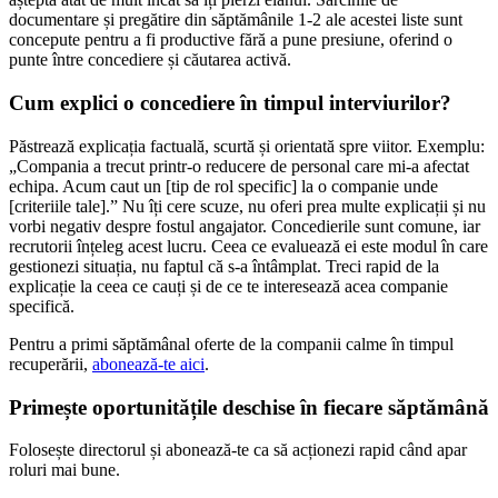
documentare și pregătire din săptămânile 1-2 ale acestei liste sunt
concepute pentru a fi productive fără a pune presiune, oferind o
punte între concediere și căutarea activă.
Cum explici o concediere în timpul interviurilor?
Păstrează explicația factuală, scurtă și orientată spre viitor. Exemplu:
„Compania a trecut printr-o reducere de personal care mi-a afectat
echipa. Acum caut un [tip de rol specific] la o companie unde
[criteriile tale].” Nu îți cere scuze, nu oferi prea multe explicații și nu
vorbi negativ despre fostul angajator. Concedierile sunt comune, iar
recrutorii înțeleg acest lucru. Ceea ce evaluează ei este modul în care
gestionezi situația, nu faptul că s-a întâmplat. Treci rapid de la
explicație la ceea ce cauți și de ce te interesează acea companie
specifică.
Pentru a primi săptămânal oferte de la companii calme în timpul
recuperării,
abonează-te aici
.
Primește oportunitățile deschise în fiecare săptămână
Folosește directorul și abonează-te ca să acționezi rapid când apar
roluri mai bune.