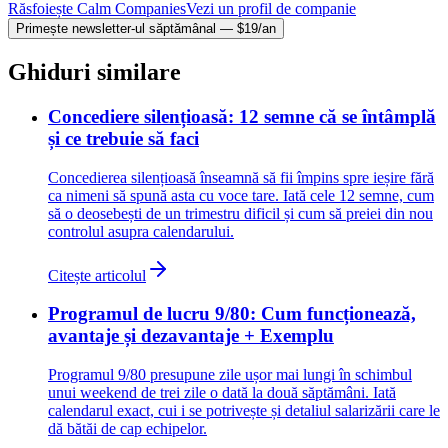
Răsfoiește Calm Companies
Vezi un profil de companie
Primește newsletter-ul săptămânal — $19/an
Ghiduri similare
Concediere silențioasă: 12 semne că se întâmplă
și ce trebuie să faci
Concedierea silențioasă înseamnă să fii împins spre ieșire fără
ca nimeni să spună asta cu voce tare. Iată cele 12 semne, cum
să o deosebești de un trimestru dificil și cum să preiei din nou
controlul asupra calendarului.
Citește articolul
Programul de lucru 9/80: Cum funcționează,
avantaje și dezavantaje + Exemplu
Programul 9/80 presupune zile ușor mai lungi în schimbul
unui weekend de trei zile o dată la două săptămâni. Iată
calendarul exact, cui i se potrivește și detaliul salarizării care le
dă bătăi de cap echipelor.