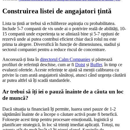
Construirea listei de angajatori țintă
Lista ta țintă ar trebui să echilibreze aspirația cu probabilitatea.
Include 5-7 companii de vis unde ai o potrivire reală de abilități, 10-
15 companii unde experiența ta se aliniază bine și 5-7 opțiuni de
rezervă unde ai putea contribui eficient chiar dacă rolul nu este
prima ta alegere. Diversifică în funcție de dimensiunea, stadiul și
sectorul companiei pentru a reduce riscul de concentrare.
Ancorează-ți lista în
directorul Calm Companies
și păstrează
profiluri de referință deschise, cum ar fi
Doist
și
Buffer
, în timp ce
evaluezi ofertele. Aceste referințe te ajută să menții calibrarea cu
privire la cum arată angajatorii sănătoși, atunci când urgența căutării
ar putea altfel să îți scadă standardele.
Ar trebui să îți iei o pauză înainte de a căuta un loc
de muncă?
Dacă situația ta financiară îți permite, luarea unei pauze de 1-2
săptămâni înainte de a începe o căutare activă poate fi benefică.
Folosește acest timp pentru procesare emoțională, logistică și
planificare strategică, în loc să trimiți imediat aplicații. Totuși, nu
aștepta atât de mult încât să îți pierzi elanul. Sarcinile de