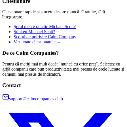
Chestionare
Chestionare rapide și sincere despre muncă. Gratuite, fără
înregistrare.
Șeful meu e practic Michael Scott?
Sunt eu Michael Scott?
Scorul de potrivire Calm Company
Vezi toate chestionarele →
De ce Calm Companies?
Pentru că meriți mai mult decât "muncă cu orice preț". Selectez cu
grijă companii care pun productivitatea mai presus de orele lucrate și
oamenii mai presus de indicatori.
Contact
support@calmcompanies.club