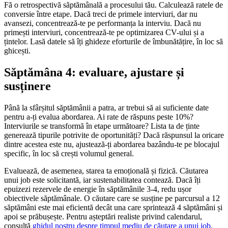
Fă o retrospectivă săptămânală a procesului tău. Calculează ratele de
conversie între etape. Dacă treci de primele interviuri, dar nu
avansezi, concentrează-te pe performanța la interviu. Dacă nu
primești interviuri, concentrează-te pe optimizarea CV-ului și a
țintelor. Lasă datele să îți ghideze eforturile de îmbunătățire, în loc să
ghicești.
Săptămâna 4: evaluare, ajustare și
susținere
Până la sfârșitul săptămânii a patra, ar trebui să ai suficiente date
pentru a-ți evalua abordarea. Ai rate de răspuns peste 10%?
Interviurile se transformă în etape următoare? Lista ta de ținte
generează tipurile potrivite de oportunități? Dacă răspunsul la oricare
dintre acestea este nu, ajustează-ți abordarea bazându-te pe blocajul
specific, în loc să crești volumul general.
Evaluează, de asemenea, starea ta emoțională și fizică. Căutarea
unui job este solicitantă, iar sustenabilitatea contează. Dacă îți
epuizezi rezervele de energie în săptămânile 3-4, redu ușor
obiectivele săptămânale. O căutare care se susține pe parcursul a 12
săptămâni este mai eficientă decât una care sprintează 4 săptămâni și
apoi se prăbușește. Pentru așteptări realiste privind calendarul,
consultă
ghidul nostru despre timpul mediu de căutare a unui job
.