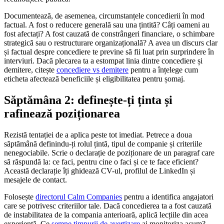
Documentează, de asemenea, circumstanțele concedierii în mod
factual. A fost o reducere generală sau una țintită? Câți oameni au
fost afectați? A fost cauzată de constrângeri financiare, o schimbare
strategică sau o restructurare organizațională? A avea un discurs clar
și factual despre concediere te previne să fii luat prin surprindere în
interviuri. Dacă plecarea ta a estompat linia dintre concediere și
demitere, citește
concediere vs demitere
pentru a înțelege cum
eticheta afectează beneficiile și eligibilitatea pentru șomaj.
Săptămâna 2: definește-ți ținta și
rafinează poziționarea
Rezistă tentației de a aplica peste tot imediat. Petrece a doua
săptămână definindu-ți rolul țintă, tipul de companie și criteriile
nenegociabile. Scrie o declarație de poziționare de un paragraf care
să răspundă la: ce faci, pentru cine o faci și ce te face eficient?
Această declarație îți ghidează CV-ul, profilul de LinkedIn și
mesajele de contact.
Folosește
directorul Calm Companies
pentru a identifica angajatori
care se potrivesc criteriilor tale. Dacă concedierea ta a fost cauzată
de instabilitatea de la compania anterioară, aplică lecțiile din acea
experiență. Ce
semne timpurii de avertizare
ai monitoriza acum?