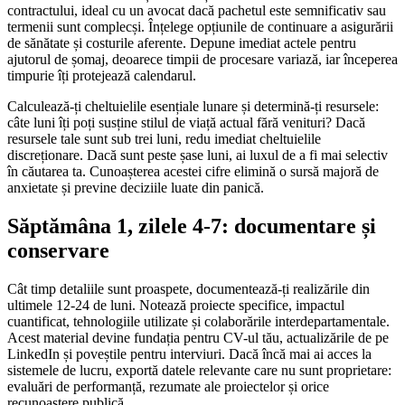
contractului, ideal cu un avocat dacă pachetul este semnificativ sau
termenii sunt complecși. Înțelege opțiunile de continuare a asigurării
de sănătate și costurile aferente. Depune imediat actele pentru
ajutorul de șomaj, deoarece timpii de procesare variază, iar începerea
timpurie îți protejează calendarul.
Calculează-ți cheltuielile esențiale lunare și determină-ți resursele:
câte luni îți poți susține stilul de viață actual fără venituri? Dacă
resursele tale sunt sub trei luni, redu imediat cheltuielile
discreționare. Dacă sunt peste șase luni, ai luxul de a fi mai selectiv
în căutarea ta. Cunoașterea acestei cifre elimină o sursă majoră de
anxietate și previne deciziile luate din panică.
Săptămâna 1, zilele 4-7: documentare și
conservare
Cât timp detaliile sunt proaspete, documentează-ți realizările din
ultimele 12-24 de luni. Notează proiecte specifice, impactul
cuantificat, tehnologiile utilizate și colaborările interdepartamentale.
Acest material devine fundația pentru CV-ul tău, actualizările de pe
LinkedIn și poveștile pentru interviuri. Dacă încă mai ai acces la
sistemele de lucru, exportă datele relevante care nu sunt proprietare:
evaluări de performanță, rezumate ale proiectelor și orice
recunoaștere publică.