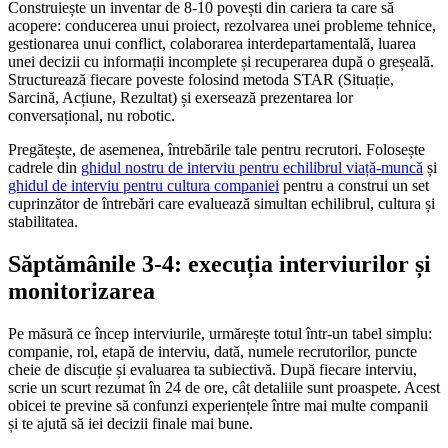
Construiește un inventar de 8-10 povești din cariera ta care să
acopere: conducerea unui proiect, rezolvarea unei probleme tehnice,
gestionarea unui conflict, colaborarea interdepartamentală, luarea
unei decizii cu informații incomplete și recuperarea după o greșeală.
Structurează fiecare poveste folosind metoda STAR (Situație,
Sarcină, Acțiune, Rezultat) și exersează prezentarea lor
conversațional, nu robotic.
Pregătește, de asemenea, întrebările tale pentru recrutori. Folosește
cadrele din
ghidul nostru de interviu pentru echilibrul viață-muncă
și
ghidul de interviu pentru cultura companiei
pentru a construi un set
cuprinzător de întrebări care evaluează simultan echilibrul, cultura și
stabilitatea.
Săptămânile 3-4: execuția interviurilor și
monitorizarea
Pe măsură ce încep interviurile, urmărește totul într-un tabel simplu:
companie, rol, etapă de interviu, dată, numele recrutorilor, puncte
cheie de discuție și evaluarea ta subiectivă. După fiecare interviu,
scrie un scurt rezumat în 24 de ore, cât detaliile sunt proaspete. Acest
obicei te previne să confunzi experiențele între mai multe companii
și te ajută să iei decizii finale mai bune.