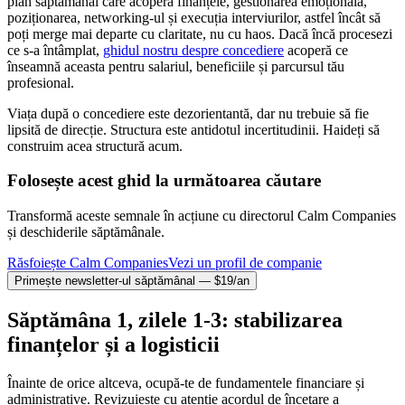
plan săptămânal care acoperă finanțele, gestionarea emoțională,
poziționarea, networking-ul și execuția interviurilor, astfel încât să
poți merge mai departe cu claritate, nu cu haos. Dacă încă procesezi
ce s-a întâmplat,
ghidul nostru despre concediere
acoperă ce
înseamnă aceasta pentru salariul, beneficiile și parcursul tău
profesional.
Viața după o concediere este dezorientantă, dar nu trebuie să fie
lipsită de direcție. Structura este antidotul incertitudinii. Haideți să
construim acea structură acum.
Folosește acest ghid la următoarea căutare
Transformă aceste semnale în acțiune cu directorul Calm Companies
și deschiderile săptămânale.
Răsfoiește Calm Companies
Vezi un profil de companie
Primește newsletter-ul săptămânal — $19/an
Săptămâna 1, zilele 1-3: stabilizarea
finanțelor și a logisticii
Înainte de orice altceva, ocupă-te de fundamentele financiare și
administrative. Revizuiește cu atenție acordul de încetare a