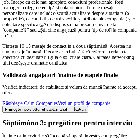
job. Începe cu cele mai apropiate conexiuni profesionale: foști
manageri, colegi de echipă și colaboratori. Trimite mesaje
personalizate care includ: o scurtă actualizare despre situația ta (o
propoziție), ce cauți (tip de rol specific și atribute ale companiei) și o
solicitare specifică („Ai fi dispus să mă prezinți cuiva de la
[companie]?” sau „Știi cine angajează pentru [tip de rol] la compania
ta?”).
Țintește 10-15 mesaje de contact în a doua săptămână. Acestea nu
sunt mesaje în masă. Fiecare ar trebui să facă referire la relația ta
specifică cu destinatarul și la o solicitare clară. Calitatea networking-
ului depășește dramatic cantitatea.
Validează angajatorii înainte de etapele finale
Verifică indicatorii de stabilitate și volum de muncă înainte să accepți
oferta.
Răsfoiește Calm Companies
Vezi un profil de companie
Primește newsletter-ul săptămânal — $19/an
Săptămâna 3: pregătirea pentru interviu
Înainte ca interviurile să înceapă să apară, investește în pregătire.