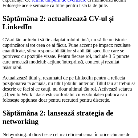
Folosește acele semnale ca filtre pentru lista ta de ținte.
Săptămâna 2: actualizează CV-ul și
LinkedIn
CV-ul tău ar trebui să fie adaptat rolului țintă, nu să fie un istoric
cuprinzător al tot ceea ce ai făcut. Pune accent pe impact: rezultate
cuantificate, sfera responsabilităților și abilități specifice care se
potrivesc cu pozițiile vizate. Pentru fiecare rol, include 3-5 puncte
care urmează modelul: acțiune întreprinsă, context și rezultat
măsurabil.
Actualizează titlul și rezumatul de pe LinkedIn pentru a reflecta
poziționarea ta actuală, nu titlul jobului anterior. Titlul tău ar trebui să
descrie ce faci și ce cauți, nu doar ultimul tău rol. Activează setarea
„Open to Work” dacă ești confortabil cu vizibilitatea publică sau
folosește opțiunea doar pentru recrutori pentru discreție.
Săptămâna 2: lansează strategia de
networking
Networking-ul direct este cel mai eficient canal în orice căutare de