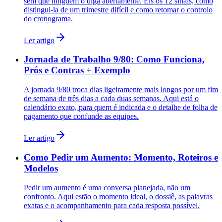
sem que ninguém o diga abertamente. Eis os 12 sinais, como
distingui-la de um trimestre difícil e como retomar o controlo
do cronograma.
Ler artigo
Jornada de Trabalho 9/80: Como Funciona,
Prós e Contras + Exemplo
A jornada 9/80 troca dias ligeiramente mais longos por um fim
de semana de três dias a cada duas semanas. Aqui está o
calendário exato, para quem é indicada e o detalhe de folha de
pagamento que confunde as equipes.
Ler artigo
Como Pedir um Aumento: Momento, Roteiros e
Modelos
Pedir um aumento é uma conversa planejada, não um
confronto. Aqui estão o momento ideal, o dossiê, as palavras
exatas e o acompanhamento para cada resposta possível.